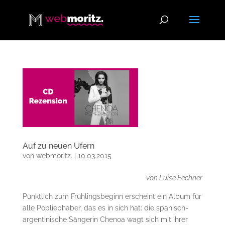
Auf zu neuen Ufern
von
webmoritz.
|
10.03.2015
von Luise Fechner
Pünktlich zum Frühlingsbeginn erscheint ein Album für
alle Popliebhaber, das es in sich hat: die spanisch-
argentinische Sängerin Chenoa wagt sich mit ihrer