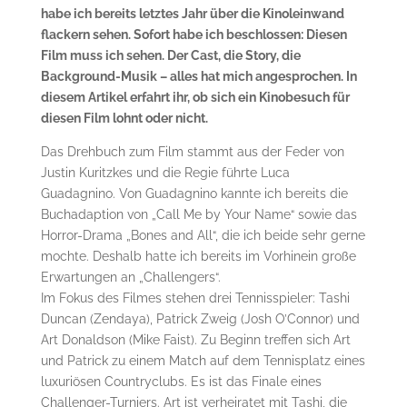
habe ich bereits letztes Jahr über die Kinoleinwand
flackern sehen. Sofort habe ich beschlossen: Diesen
Film muss ich sehen. Der Cast, die Story, die
Background-Musik – alles hat mich angesprochen. In
diesem Artikel erfahrt ihr, ob sich ein Kinobesuch für
diesen Film lohnt oder nicht.
Das Drehbuch zum Film stammt aus der Feder von
Justin Kuritzkes und die Regie führte Luca
Guadagnino. Von Guadagnino kannte ich bereits die
Buchadaption von „Call Me by Your Name“ sowie das
Horror-Drama „Bones and All“, die ich beide sehr gerne
mochte. Deshalb hatte ich bereits im Vorhinein große
Erwartungen an „Challengers“.
Im Fokus des Filmes stehen drei Tennisspieler: Tashi
Duncan (Zendaya), Patrick Zweig (Josh O’Connor) und
Art Donaldson (Mike Faist). Zu Beginn treffen sich Art
und Patrick zu einem Match auf dem Tennisplatz eines
luxuriösen Countryclubs. Es ist das Finale eines
Challenger-Turniers. Art ist verheiratet mit Tashi, die