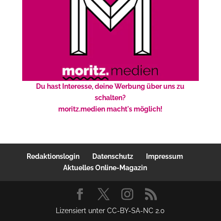
Du hast Interesse, deine Werbung über uns zu
schalten?
moritz.medien macht's möglich!
Redaktionslogin
Datenschutz
Impressum
Aktuelles Online-Magazin
Lizensiert unter CC-BY-SA-NC 2.0