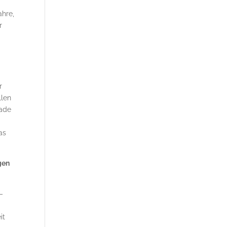
ahre,
r
r
llen
rade
as
gen
–
it