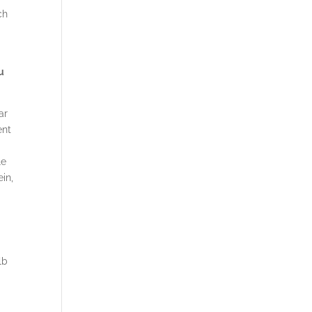
ch
u
ar
ent
le
in,
lb