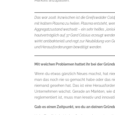
Marktes anzupassen.
Das war 2016. Inzwischen ist die Greifswalder Co
mit kaltem Plasma zu heilen. Plasma entsteht, wen
Aggregatzustand wechselt – ein sehr heißes „ionis
hautverträglich auf 37 Gard Celsius erzeugt wer
wirkt antibakteriell und regt zur Neubildung vo
und Herausforderungen bewältigt werden.
Mit welchen Problemen hattet ihr bei der Grün
Wenn du etwas gänzlich Neues machst, hat nie
man das noch nie so gemacht habe oder das nie f
niemand gesehen hat. Das ist eine Herausforde
Unternehmen wächst. Gerade an Märkten, wie d
reglementiert ist, muss man kreativ und innovat
Gab es einen Zeitpunkt, wo du an deinen Gründ