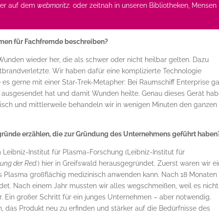
hier auf dem
webmoritz.
oder zeitnah in unseren Bibliotheken, Mensen
hmen für Fachfremde beschreiben?
unden wieder her, die als schwer oder nicht heilbar gelten. Dazu
brandverletzte. Wir haben dafür eine komplizierte Technologie
e es gerne mit einer Star-Trek-Metapher: Bei Raumschiff Enterprise g
en ausgesendet hat und damit Wunden heilte. Genau dieses Gerät ha
omatisch und mittlerweile behandeln wir in wenigen Minuten den ganzen
rgründe erzählen, die zur Gründung des Unternehmens geführt haben
bniz-Institut für Plasma-Forschung (Leibniz-Institut für
ung der Red.
) hier in Greifswald herausgegründet. Zuerst waren wir e
tes Plasma großflächig medizinisch anwenden kann. Nach 18 Monaten
det. Nach einem Jahr mussten wir alles wegschmeißen, weil es nicht
. Ein großer Schritt für ein junges Unternehmen – aber notwendig.
das Produkt neu zu erfinden und stärker auf die Bedürfnisse des