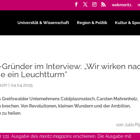
webmoritz.
m
Universität & Wissenschaft
Region & Politik
Kultur & Spo
-Gründer im Interview: „Wir wirken na
e ein Leuchtturm“
azin
|
04.04.2025
s Greifswalder Unternehmens Coldplasmatech, Carsten Mahrenholz,
 brechen. Von Revolutionen, kleinen Wundern und der Ambition,
 zu heilen.
von Julia P
der 172. Ausgabe des
moritz.magazins
erschienen. Die Ausgabe mit