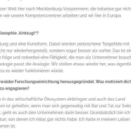
en Welt hier nach Mecklenburg-Vorpommern, die teilweise gar nich
n wie unsere Kompetenzzentren arbeiten und wir hier in Europa
ilosophie
„
kintsugi“?
stellung und eine Kunstform. Dabei werden zerbrochene Tongefäße mit
ht nur wiederhergestellt, sondern sogar besser als vorher. Das ist ei
 folge und nebenbei eine Fähigkeit, die man als Unternehmer brauc
logie passt die Analogie: Wir stellen etwas wieder her, was eigentl
ss es wieder funktionieren würde.
eifswalder Forschungseinrichtung herausgegründet. Was motiviert dic
 zu engagieren?
tiv in das wirtschaftliche Ökosystem einbringen und auch das Land
len ist geholfen, wenn man sich gegenseitig mit Rat und Tat zur Seit
geht es auch den Unternehmen darin besser. Grundsätzlich bin ich
 tun, von denen ich initial gar nichts habe. Ich hatte in meinem Leben
men ist.