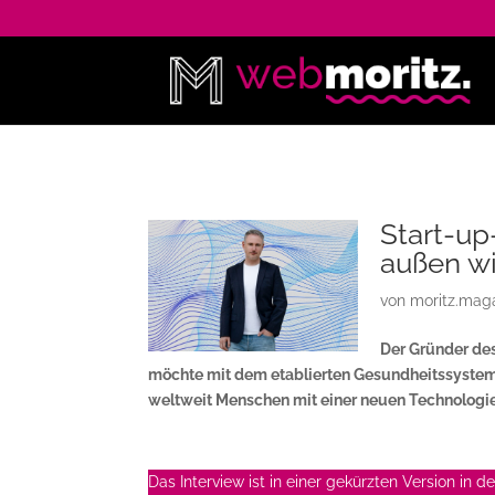
Start-up
außen wi
von
moritz.mag
Der Gründer de
möchte mit dem etablierten Gesundheitssystem
weltweit Menschen mit einer neuen Technologie
Das Interview ist in einer gekürzten Version in 