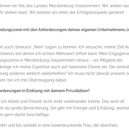
nehmen ein Teil des Landes Mecklenburg-Vorpommern. Wir wirken na
V stehen kann. Wir können als eines der Erfolgsbeispiele genannt
ründungszene mit den Anforderungen deines eigenen Unternehmens z
rt auch, bewusst „Nein“ sagen zu können. Ich versuche, meine Zeit kl
ntrieren, bei denen ich echten Mehrwert stiften kann. Mein Engagem
ndungsszene in Mecklenburg-Vorpommern hinaus – als Mitglied der
inge ich meine Expertise auch auf nationaler Ebene ein. Die zentra
rung anderen wirklich weiterhelfen? Ich muss nicht überall präsent se
kann, bin ich mit Überzeugung dabei.
orderungen in Einklang mit deinem Privatleben?
ich Arbeit und Freizeit nicht strikt voneinander trenne. Das wird oft
it als große Bereicherung. Sie gibt mir Energie und Erfüllung, wesha
en gern damit beschäftige.
Sohn und bin verliebt in eine beeindruckende Frau, die ebenfalls