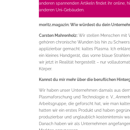
anderen spannenden Artikeln findet ihr online, 
anderen Uni-Gebäuden.
moritz.magazin: Wie würdest du dein Unterne
Carsten Mahrenholz:
Wir stellen Menschen mit W
gehören chronische Wunden bis hin zu Schwerst
applizierbar gemacht: kaltes Plasma. Ich erklär
ein kleines Handgerät, das vorne blaue Strahl
wir jetzt in Realität hergestellt – nur vollaut
Körper.
Kannst du mir mehr über die beruflichen Hinte
Wir haben unser Unternehmen damals aus dem Lei
Plasmaforschung und Technologie e. V.,
Anmerk
Arbeitsgruppe, die geforscht hat, wie man kal
hatten wir ein erstes Produkt und haben gegrün
produzierbar und unglaublich kostenintensiv war
Danach haben wir als Unternehmen angefangen, 