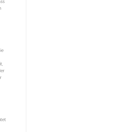
ass
n
ie
t,
der
r
tet