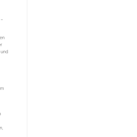
 –
ren
er
g und
tem
n
n,