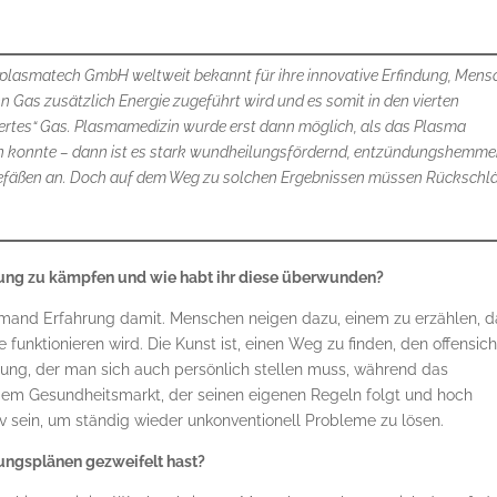
ldplasmatech GmbH weltweit bekannt für ihre innovative Erfindung, Men
n Gas zusätzlich Energie zugeführt wird und es somit in den vierten
iertes“ Gas. Plasmamedizin wurde erst dann möglich, als das Plasma
den konnte – dann ist es stark wundheilungsfördernd, entzündungshemme
n Gefäßen an. Doch auf dem Weg zu solchen Ergebnissen müssen Rückschl
dung zu kämpfen und wie habt ihr diese überwunden?
mand Erfahrung damit. Menschen neigen dazu, einem zu erzählen, d
unktionieren wird. Die Kunst ist, einen Weg zu finden, den offensich
rung, der man sich auch persönlich stellen muss, während das
em Gesundheitsmarkt, der seinen eigenen Regeln folgt und hoch
iv sein, um ständig wieder unkonventionell Probleme zu lösen.
ungsplänen gezweifelt hast?