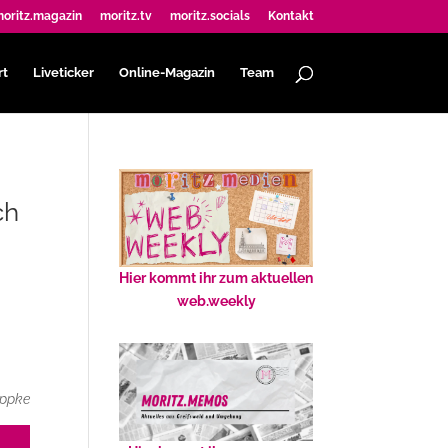
oritz.magazin
moritz.tv
moritz.socials
Kontakt
rt
Liveticker
Online-Magazin
Team
ch
Hier kommt ihr zum aktuellen
web.weekly
öppke