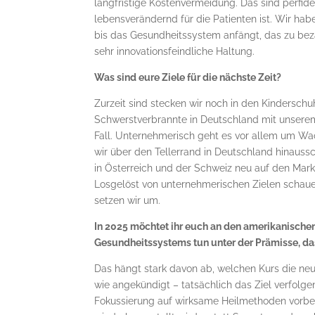
langfristige Kostenvermeidung. Das sind perfi
lebensverändernd für die Patienten ist. Wir ha
bis das Gesundheitssystem anfängt, das zu beza
sehr innovationsfeindliche Haltung.
Was sind eure Ziele für die nächste Zeit?
Zurzeit sind stecken wir noch in den Kindersch
Schwerstverbrannte in Deutschland mit unserem
Fall. Unternehmerisch geht es vor allem um Wa
wir über den Tellerrand in Deutschland hinaus
in Österreich und der Schweiz neu auf den Mar
Losgelöst von unternehmerischen Zielen schauen
setzen wir um.
In 2025 möchtet ihr euch an den amerikanischen
Gesundheitssystems tun unter der Prämisse, da
Das hängt stark davon ab, welchen Kurs die ne
wie angekündigt – tatsächlich das Ziel verfolge
Fokussierung auf wirksame Heilmethoden vorbei.