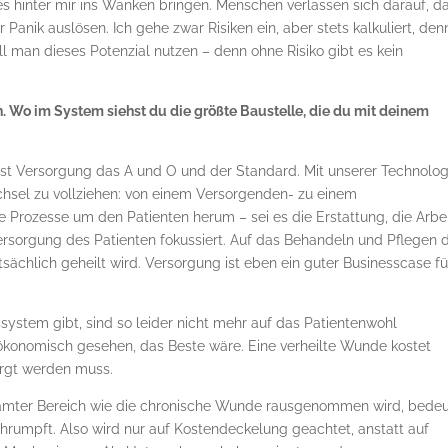
les hinter mir ins Wanken bringen. Menschen verlassen sich darauf, d
 Panik auslösen. Ich gehe zwar Risiken ein, aber stets kalkuliert, den
ill man dieses Potenzial nutzen – denn ohne Risiko gibt es kein
n. Wo im System siehst du die größte Baustelle, die du mit deinem
st Versorgung das A und O und der Standard. Mit unserer Technolog
hsel zu vollziehen: von einem Versorgenden- zu einem
Prozesse um den Patienten herum – sei es die Erstattung, die Arbei
Versorgung des Patienten fokussiert. Auf das Behandeln und Pflegen 
tsächlich geheilt wird. Versorgung ist eben ein guter Businesscase fü
system gibt, sind so leider nicht mehr auf das Patientenwohl
ökonomisch gesehen, das Beste wäre. Eine verheilte Wunde kostet
orgt werden muss.
samter Bereich wie die chronische Wunde rausgenommen wird, bedeu
hrumpft. Also wird nur auf Kostendeckelung geachtet, anstatt auf