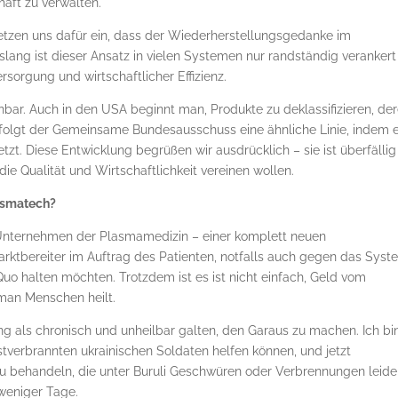
aft zu verwalten.
etzen uns dafür ein, dass der Wiederherstellungsgedanke im
islang ist dieser Ansatz in vielen Systemen nur randständig verankert
rsorgung und wirtschaftlicher Effizienz.
bar. Auch in den USA beginnt man, Produkte zu deklassifizieren, de
erfolgt der Gemeinsame Bundesausschuss eine ähnliche Linie, indem 
t. Diese Entwicklung begrüßen wir ausdrücklich – sie ist überfälli
ie Qualität und Wirtschaftlichkeit vereinen wollen.
lasmatech?
 Unternehmen der Plasmamedizin – einer komplett neuen
Marktbereiter im Auftrag des Patienten, notfalls auch gegen das Sys
o halten möchten. Trotzdem ist es ist nicht einfach, Geld vom
man Menschen heilt.
lang als chronisch und unheilbar galten, den Garaus zu machen. Ich bi
stverbrannten ukrainischen Soldaten helfen können, und jetzt
u behandeln, die unter Buruli Geschwüren oder Verbrennungen leide
 weniger Tage.