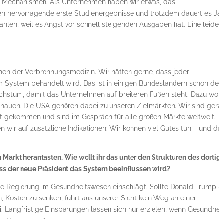
de Mechanismen. Als Unternehmen haben wir etwas, das
ben hervorragende erste Studienergebnisse und trotzdem dauert es J
hlen, weil es Angst vor schnell steigenden Ausgaben hat. Eine leide
uhen der Verbrennungsmedizin. Wir hätten gerne, dass jeder
 System behandelt wird. Das ist in einigen Bundesländern schon de
chstum, damit das Unternehmen auf breiteren Füßen steht. Dazu wo
schauen. Die USA gehören dabei zu unseren Zielmärkten. Wir sind ge
kt gekommen und sind im Gespräch für alle großen Märkte weltweit.
 wir auf zusätzliche Indikationen: Wir können viel Gutes tun – und d
 Markt herantasten. Wie wollt ihr das unter den Strukturen des dorti
ss der neue Präsident das System beeinflussen wird?
ue Regierung im Gesundheitswesen einschlägt. Sollte Donald Trump 
n, Kosten zu senken, führt aus unserer Sicht kein Weg an einer
 Langfristige Einsparungen lassen sich nur erzielen, wenn Gesundhe