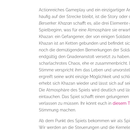
Actionreiches Gameplay und ein einzigartiger Art
häufig auf der Strecke bleibt, ist die Story ode
Berserker: Khazan
schafft es, alle drei Elemente
Spielbeginn, was für eine Atmosphäre sie erwar
Khazan: ein Gefangener, der von einigen Soldat
Khazan ist an Ketten gebunden und befindet si
noch die demütigenden Bemerkungen der Soldat
endgültig den Gnadenanstoß versetzt zu haben
scharlachrotes Chaos, ehe er zusammenbricht. D
Stimme verspricht ihm das Leben und unvorstel
ergreift seine wohl einzige Möglichkeit und sch
erhebt sich Khazan wieder und lässt sich auf s
Die Atmosphäre des Spiels wird deutlich und lä
eintauchen. Das Spiel schafft einen gelungenen
verlassen zu müssen. Ihr könnt euch in
diesem T
Stimmung machen.
Ab dem Punkt des Spiels bekommen wir als Spie
Wir werden an die Steuerungen und die Kernelem