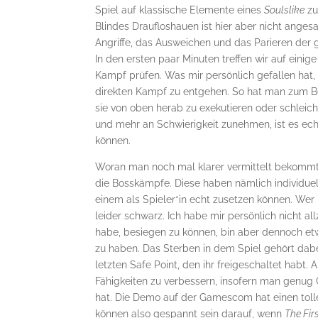
Spiel auf klassische Elemente eines
Soulslike
zu
Blindes Draufloshauen ist hier aber nicht ange
Angriffe, das Ausweichen und das Parieren der 
In den ersten paar Minuten treffen wir auf einig
Kampf prüfen. Was mir persönlich gefallen hat,
direkten Kampf zu entgehen. So hat man zum Be
sie von oben herab zu exekutieren oder schleich
und mehr an Schwierigkeit zunehmen, ist es echt
können.
Woran man noch mal klarer vermittelt bekommt,
die Bosskämpfe. Diese haben nämlich individue
einem als Spieler*in echt zusetzen können. Wer h
leider schwarz. Ich habe mir persönlich nicht al
habe, besiegen zu können, bin aber dennoch et
zu haben. Das Sterben in dem Spiel gehört dabe
letzten Safe Point, den ihr freigeschaltet habt
Fähigkeiten zu verbessern, insofern man genug
hat. Die Demo auf der Gamescom hat einen toll
können also gespannt sein darauf, wenn
The Fir