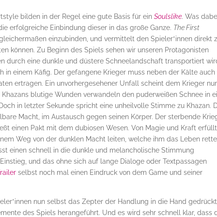
style bilden in der Regel eine gute Basis für ein
Soulslike
. Was dabe
r die erfolgreiche Einbindung dieser in das große Ganze.
The First
 gleichermaßen einzubinden, und vermittelt den Spieler*innen direkt 
ten können. Zu Beginn des Spiels sehen wir unseren Protagonisten
en durch eine dunkle und düstere Schneelandschaft transportiert wir
ch in einem Käfig. Der gefangene Krieger muss neben der Kälte auch
en ertragen. Ein unvorhergesehener Unfall scheint dem Krieger nu
. Khazans blutige Wunden verwandeln den puderweißen Schnee in e
och in letzter Sekunde spricht eine unheilvolle Stimme zu Khazan. D
lbare Macht, im Austausch gegen seinen Körper. Der sterbende Krie
ließt einen Pakt mit dem dubiosen Wesen. Von Magie und Kraft erfüll
einem Weg von der dunklen Macht leiten, welche ihm das Leben rette
sst einen schnell in die dunkle und melancholische Stimmung
 Einstieg, und das ohne sich auf lange Dialoge oder Textpassagen
railer
selbst noch mal einen Eindruck von dem Game und seiner
ler*innen nun selbst das Zepter der Handlung in die Hand gedrückt
ente des Spiels herangeführt. Und es wird sehr schnell klar, dass 