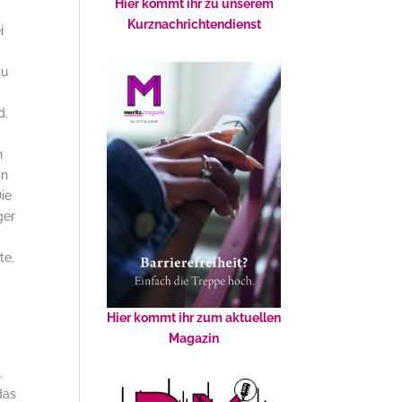
Hier kommt ihr zu unserem
Kurznachrichtendienst
i
zu
d.
n
in
ie
ger
t
te.
Hier kommt ihr zum aktuellen
Magazin
.
das