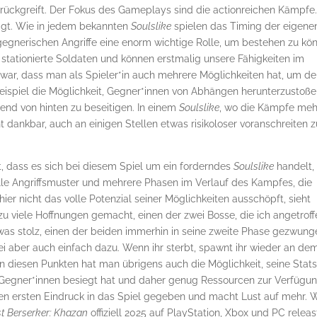
rückgreift. Der Fokus des Gameplays sind die actionreichen Kämpfe
sagt. Wie in jedem bekannten
Soulslike
spielen das Timing der eigene
gegnerischen Angriffe eine enorm wichtige Rolle, um bestehen zu kö
e stationierte Soldaten und können erstmalig unsere Fähigkeiten im
 war, dass man als Spieler*in auch mehrere Möglichkeiten hat, um d
ispiel die Möglichkeit, Gegner*innen von Abhängen herunterzustoße
end von hinten zu beseitigen. In einem
Soulslike
, wo die Kämpfe meh
 dankbar, auch an einigen Stellen etwas risikoloser voranschreiten z
 dass es sich bei diesem Spiel um ein forderndes
Soulslike
handelt,
lle Angriffsmuster und mehrere Phasen im Verlauf des Kampfes, die
ier nicht das volle Potenzial seiner Möglichkeiten ausschöpft, sieht
lzu viele Hoffnungen gemacht, einen der zwei Bosse, die ich angetrof
was stolz, einen der beiden immerhin in seine zweite Phase gezwung
i aber auch einfach dazu. Wenn ihr sterbt, spawnt ihr wieder an de
. An diesen Punkten hat man übrigens auch die Möglichkeit, seine Stat
 Gegner*innen besiegt hat und daher genug Ressourcen zur Verfügu
en ersten Eindruck in das Spiel gegeben und macht Lust auf mehr. W
st Berserker: Khazan
offiziell 2025 auf PlayStation, Xbox und PC releas