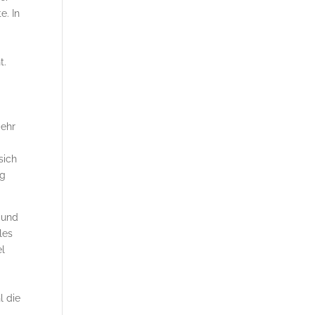
e. In
t.
mehr
sich
ng
r und
lles
el
l die