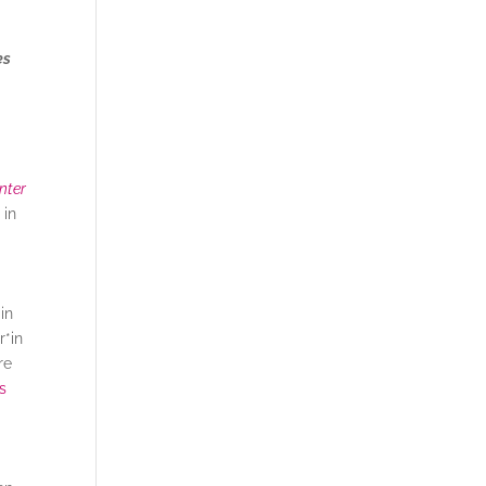
es
nter
 in
in
r*in
re
s