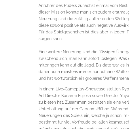
Anführer des Rudels zunächst einmal vom Rest
dieser Mission konnte man sich zudem erstmal
Neuerung sind die zufällig auftretenden Wette
diese sowohl positive als auch negative Ausw
Für das Spielgeschehen ist dies aber in jedem F
sorgen kann.
Eine weitere Neuerung sind die flüssigen Über
zwischendurch, man kann sofort loslegen. Was eb
mitbringen kann auf die Jagd. Bis dato war es
daher auch meistens immer nur auf eine Waffe s
und hat wortwörtlich ein größeres Waffenarsenal
In einem Live-Gameplay-Showcase stellten Ryo
Art Director Kaname Fujioka sowie Director Yuy
zu bieten hat. Zusammen bestritten sie eine ver
Unterhaltung auf der Capcom-Bühne. Während si
Neuerungen des Spiels ein, welche ja schon im
bestimmt für viel Vorfreude bei allen kosmetisc
männlichen als auch die weiblichen Ausrüstung