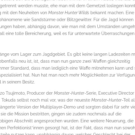
 getrennt werden musste, ehe man mit dem Gemetzel loslegen konnt
ig mit den Neuheiten von
Monster Hunter Wilds
bekannt machen. Eine
rphänomene wie Sandstürme oder Blitzgewitter. Für die Jagd können
irkungen haben, abhängig davon, wie man mit dem Umständen umgeh
all eine tolle Bereicherung, weil es für unterwartete Überraschungen
gänge vom Lager zum Jagdgebiet. Es gibt keine langen Ladezeiten 
enfalls neu ist, ist, dass man nun ganze zwei Waffen gleichzeitig
 immer Standard, dass man lediglich eine Waffe mitnehmen kann und 
pezialisiert hat. Nun hat man noch mehr Möglichkeiten zur Verfügu
 in seinem Besitz.
zo Tsujimoto, Producer der
Monster-Hunter
-Serie, Executive Directo
a Tokuda selbst noch mal vor, was der neueste
Monster-Hunter
-Teil a
längerte Version der Multiplayer-Demo und sorgten dabei für sehr vi
e die Mission bestritten, gingen sie zudem nochmals auf die
 obigen Abschnitt angesprochen wurden. Eine weitere Neuerung, die
hen Perfektionist*innen gesorgt hat, ist der Fakt, dass man nun sowoh
steile nutzen kann, unabhängig davon, welches Geschlecht bei der