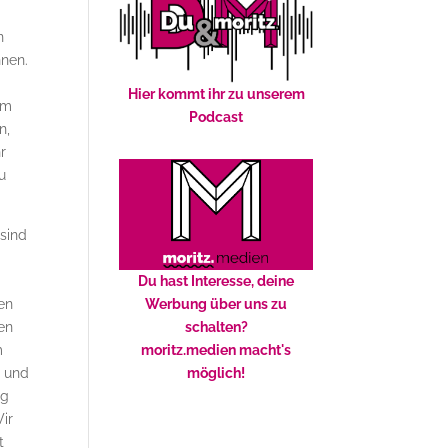
.
n
nnen.
Hier kommt ihr zu unserem
em
Podcast
n,
r
u
 sind
Du hast Interesse, deine
fen
Werbung über uns zu
en
schalten?
m
moritz.medien macht's
s und
möglich!
ng
ir
t