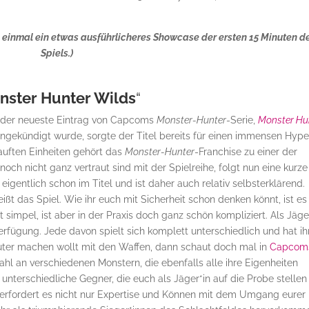
einmal ein etwas ausführlicheres Showcase der ersten 15 Minuten d
Spiels.)
nster Hunter Wilds
“
 der neueste Eintrag von Capcoms
Monster-Hunter
-Serie,
Monster Hu
 angekündigt wurde, sorgte der Titel bereits für einen immensen Hype
auften Einheiten gehört das
Monster-Hunter
-Franchise zu einer der
noch nicht ganz vertraut sind mit der Spielreihe, folgt nun eine kurze
igentlich schon im Titel und ist daher auch relativ selbsterklärend.
ißt das Spiel. Wie ihr euch mit Sicherheit schon denken könnt, ist es 
t simpel, ist aber in der Praxis doch ganz schön kompliziert. Als Jäge
erfügung. Jede davon spielt sich komplett unterschiedlich und hat ih
auter machen wollt mit den Waffen, dann schaut doch mal in
Capcom
zahl an verschiedenen Monstern, die ebenfalls alle ihre Eigenheiten
 unterschiedliche Gegner, die euch als Jäger*in auf die Probe stellen
, erfordert es nicht nur Expertise und Können mit dem Umgang eurer