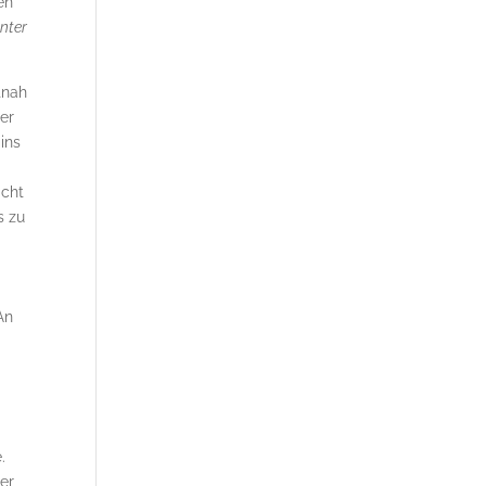
en
nter
tnah
er
ins
icht
s zu
 An
.
er