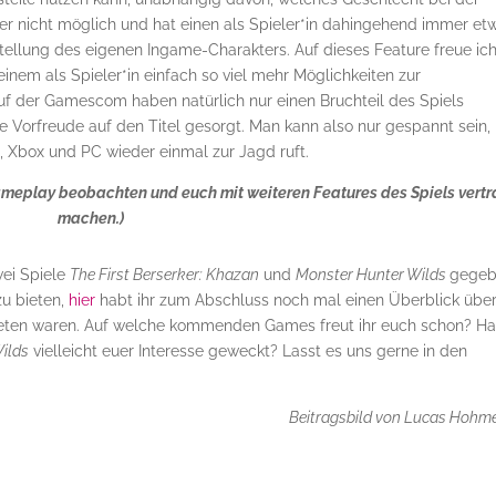
her nicht möglich und hat einen als Spieler*in dahingehend immer et
stellung des eigenen Ingame-Charakters. Auf dieses Feature freue ic
einem als Spieler*in einfach so viel mehr Möglichkeiten zur
auf der Gamescom haben natürlich nur einen Bruchteil des Spiels
ge Vorfreude auf den Titel gesorgt. Man kann also nur gespannt sein,
, Xbox und PC wieder einmal zur Jagd ruft.
meplay beobachten und euch mit weiteren Features des Spiels vertr
machen.)
wei Spiele
The First Berserker: Khazan
und
Monster Hunter Wilds
gegeb
u bieten,
hier
habt ihr zum Abschluss noch mal einen Überblick über
treten waren. Auf welche kommenden Games freut ihr euch schon? H
ilds
vielleicht euer Interesse geweckt? Lasst es uns gerne in den
Beitragsbild von Lucas Hohme