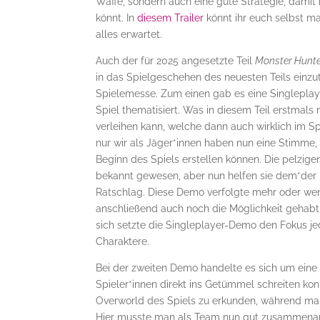
Waffe, sondern auch eine gute Strategie, damit
könnt. In
diesem Trailer
könnt ihr euch selbst m
alles erwartet.
Auch der für 2025 angesetzte Teil
Monster Hunte
in das Spielgeschehen des neuesten Teils einz
Spielemesse. Zum einen gab es eine Singlepla
Spiel thematisiert. Was in diesem Teil erstmals
verleihen kann, welche dann auch wirklich im S
nur wir als Jäger*innen haben nun eine Stimme,
Beginn des Spiels erstellen können. Die pelzigen
bekannt gewesen, aber nun helfen sie dem*der 
Ratschlag. Diese Demo verfolgte mehr oder weni
anschließend auch noch die Möglichkeit gehabt,
sich setzte die Singleplayer-Demo den Fokus j
Charaktere.
Bei der zweiten Demo handelte es sich um eine 
Spieler*innen direkt ins Getümmel schreiten kon
Overworld des Spiels zu erkunden, während ma
Hier musste man als Team nun gut zusammenarb