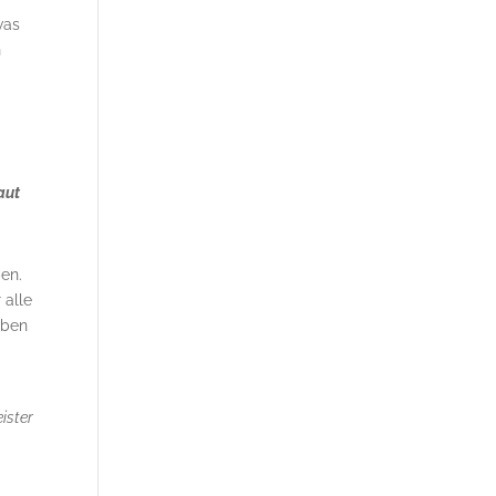
was
h
aut
en.
 alle
aben
ister