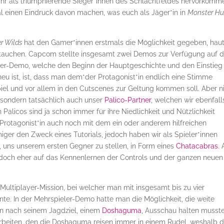
 ihr als triumphierende Sieger*innen des Schlachtfeldes hervorkomm
al einen Eindruck davon machen, was euch als Jäger*in in
Monster Hu
r Wilds
hat den Gamer*innen erstmals die Möglichkeit gegeben, hau
utauchen. Capcom stellte insgesamt zwei Demos zur Verfügung auf d
yer-Demo, welche den Beginn der Hauptgeschichte und den Einstieg 
 neu ist, ist, dass man dem*der Protagonist*in endlich eine Stimme
piel und vor allem in den Cutscenes zur Geltung kommen soll. Aber n
 sondern tatsächlich auch unser
Palico-Partner
, welchen wir ebenfall
 Palicos sind ja schon immer für ihre Niedlichkeit und Nützlichkeit
Protagonist*in auch noch mit dem ein oder anderem hilfreichen
ger den Zweck eines Tutorials, jedoch haben wir als Spieler*innen
 uns unserem ersten Gegner zu stellen, in Form eines
Chatacabras
.
edoch eher auf das Kennenlernen der Controls und der ganzen neuen
Multiplayer-Mission, bei welcher man mit insgesamt bis zu vier
nte. In der Mehrspieler-Demo hatte man die Möglichkeit, die weite
n nach seinem Jagdziel, einem
Doshaguma
, Ausschau halten musste
eiten, den die Doshaguma reisen immer in einem Rudel, weshalb d