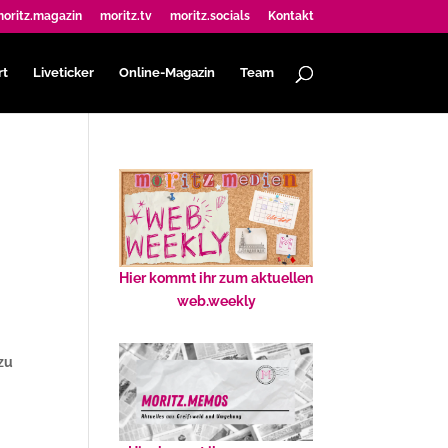
oritz.magazin
moritz.tv
moritz.socials
Kontakt
rt
Liveticker
Online-Magazin
Team
Hier kommt ihr zum aktuellen
web.weekly
zu