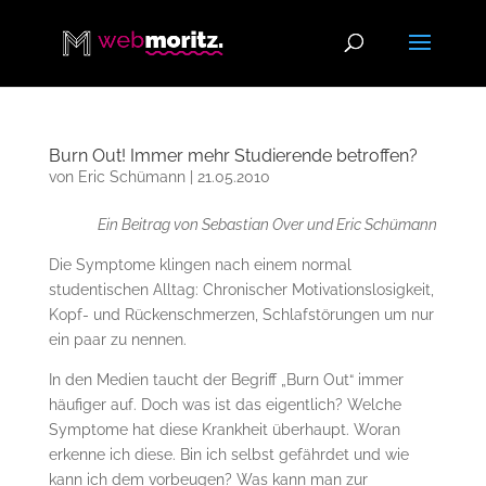
Burn Out! Immer mehr Studierende betroffen?
von
Eric Schümann
|
21.05.2010
Ein Beitrag von Sebastian Over und Eric Schümann
Die Symptome klingen nach einem normal
studentischen Alltag: Chronischer Motivationslosigkeit,
Kopf- und Rückenschmerzen, Schlafstörungen um nur
ein paar zu nennen.
In den Medien taucht der Begriff „Burn Out“ immer
häufiger auf. Doch was ist das eigentlich? Welche
Symptome hat diese Krankheit überhaupt. Woran
erkenne ich diese. Bin ich selbst gefährdet und wie
kann ich dem vorbeugen? Was kann man zur