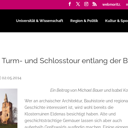
webmoritz.
m
Universität & Wissenschaft
Region & Politik
Kultur & Spo
 Turm- und Schlosstour entlang der B
|
02.05.2014
Ein Beitrag von Michael Bauer und Isabel Ko
Wer an archaischer Architektur, Bauhistorie und regiona
Geschichte interessiert ist, wird wohl bereits die
Klosterruinen Eldenas besichtigt haben. Alte und
geschichtsträchtige Gemäuer lassen sich aber auch
außerhalb Greifswalds ausfindig machen. Einige eigne