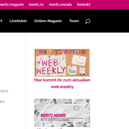
oritz.magazin
moritz.tv
moritz.socials
Kontakt
rt
Liveticker
Online-Magazin
Team
Hier kommt ihr zum aktuellen
web.weekly
ckro.
ler
n