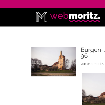
Burgen-,
96
von
webmoritz.