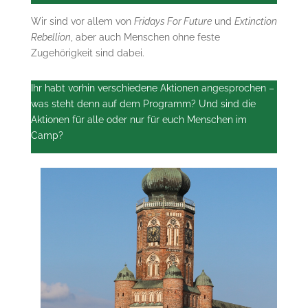
Wir sind vor allem von
Fridays For Future
und
Extinction
Rebellion
, aber auch Menschen ohne feste
Zugehörigkeit sind dabei.
Ihr habt vorhin verschiedene Aktionen angesprochen –
was steht denn auf dem Programm? Und sind die
Aktionen für alle oder nur für euch Menschen im
Camp?