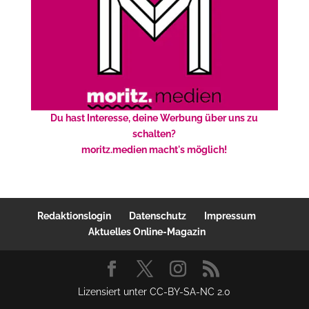
Du hast Interesse, deine Werbung über uns zu
schalten?
moritz.medien macht's möglich!
Redaktionslogin
Datenschutz
Impressum
Aktuelles Online-Magazin
Lizensiert unter CC-BY-SA-NC 2.0