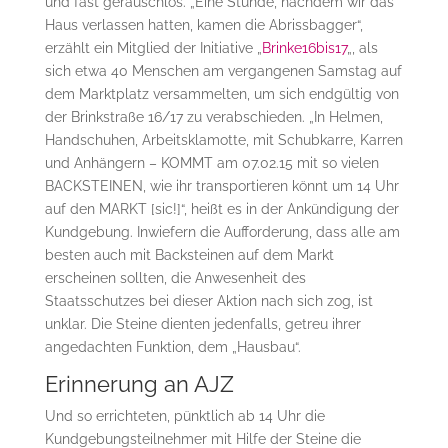
und fast geräuschlos. „Eine Stunde, nachdem wir das
Haus verlassen hatten, kamen die Abrissbagger“,
erzählt ein Mitglied der Initiative „
Brinke16bis17
„, als
sich etwa 40 Menschen am vergangenen Samstag auf
dem Marktplatz versammelten, um sich endgültig von
der Brinkstraße 16/17 zu verabschieden. „In Helmen,
Handschuhen, Arbeitsklamotte, mit Schubkarre, Karren
und Anhängern – KOMMT am 07.02.15 mit so vielen
BACKSTEINEN, wie ihr transportieren könnt um 14 Uhr
auf den MARKT [sic!]“, heißt es in der Ankündigung der
Kundgebung. Inwiefern die Aufforderung, dass alle am
besten auch mit Backsteinen auf dem Markt
erscheinen sollten, die Anwesenheit des
Staatsschutzes bei dieser Aktion nach sich zog, ist
unklar. Die Steine dienten jedenfalls, getreu ihrer
angedachten Funktion, dem „Hausbau“.
Erinnerung an AJZ
Und so errichteten, pünktlich ab 14 Uhr die
Kundgebungsteilnehmer mit Hilfe der Steine die