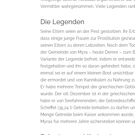
Vermittler wahrgenommen. Viele Legenden rank
Die Legenden
Seine Eltern seien an der Pest gestorben. Ihr E
dass einige junge Frauen zur Prostitution gezw
seinen Eltern zu deren Lebzeiten. Nach dem Tod
der Gemeinde von Myra – heute Demre – zum Bi
Variante der Legende befreit, indem er entwed
festgehalten und ihn so daran gehindert habe, d
einmal sei er auf einem kleinen Boot unsichtb
die ermordet und von Kannibalen zu Nahrung zu
Er habe mehrere Tempel der griechischen Göttin
wurde. Der 06. Dezember ist in der griechisch
habe er von Seefahrerenden, die Getreideschiffe
Scheffel (35,24 l) Getreide behalten zu dürfen
Menge Getreide beim Kaiser ankommen würde, 
Myras für mehrere Jahre sicherstellen können u