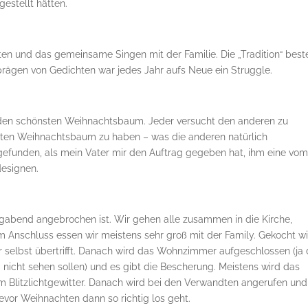
estellt hätten.
ten und das gemeinsame Singen mit der Familie. Die „Tradition“ best
nprägen von Gedichten war jedes Jahr aufs Neue ein Struggle.
m den schönsten Weihnachtsbaum. Jeder versucht den anderen zu
ten Weihnachtsbaum zu haben – was die anderen natürlich
efunden, als mein Vater mir den Auftrag gegeben hat, ihm eine vo
designen.
ligabend angebrochen ist. Wir gehen alle zusammen in die Kirche,
m Anschluss essen wir meistens sehr groß mit der Family. Gekocht w
hr selbst übertrifft. Danach wird das Wohnzimmer aufgeschlossen (ja
a nicht sehen sollen) und es gibt die Bescherung. Meistens wird das
 Blitzlichtgewitter. Danach wird bei den Verwandten angerufen und
evor Weihnachten dann so richtig los geht.