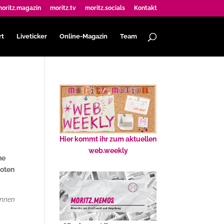
oritz.magazin
moritz.tv
moritz.socials
Kontakt
rt
Liveticker
Online-Magazin
Team
Hier kommt ihr zum aktuellen
web.weekly
he
doten
innen