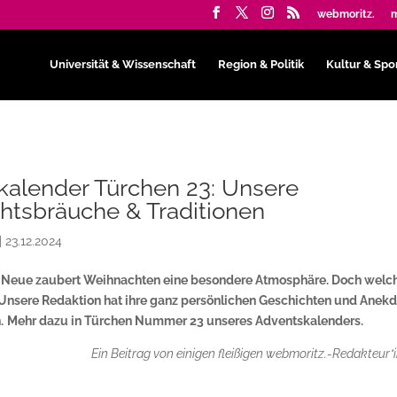
webmoritz.
m
Universität & Wissenschaft
Region & Politik
Kultur & Spo
kalender Türchen 23: Unsere
htsbräuche & Traditionen
|
23.12.2024
s Neue zaubert Weihnachten eine besondere Atmosphäre. Doch welc
? Unsere Redaktion hat ihre ganz persönlichen Geschichten und Anek
.
Mehr dazu in Türchen Nummer 23 unseres Adventskalenders.
Ein Beitrag von einigen fleißigen webmoritz.-Redakteur*