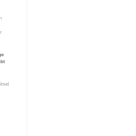
n
r
ge
ibt
insel