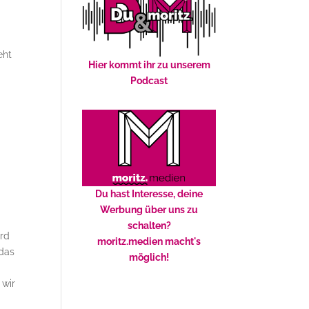
eht
Hier kommt ihr zu unserem
Podcast
m
Du hast Interesse, deine
Werbung über uns zu
schalten?
ird
moritz.medien macht's
 das
möglich!
 wir