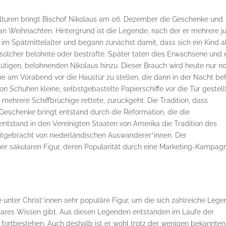
 Kulturen bringt Bischof Nikolaus am 06. Dezember die Geschenke und
an Weihnachten. Hintergrund ist die Legende, nach der er mehrere j
 im Spätmittelalter und begann zunächst damit, dass sich ein Kind a
 solcher belohnte oder bestrafte. Später taten dies Erwachsene und 
ütigen, belohnenden Nikolaus hinzu. Dieser Brauch wird heute nur n
huhe am Vorabend vor die Haustür zu stellen, die dann in der Nacht bef
n Schuhen kleine, selbstgebastelte Papierschiffe vor die Tür gestellt
mehrere Schiffbrüchige rettete, zurückgeht. Die Tradition, dass
Geschenke bringt entstand durch die Reformation, die die
entstand in den Vereinigten Staaten von Amerika die Tradition des
itgebracht von niederländischen Auswanderer*innen. Der
ner säkularen Figur, deren Popularität durch eine Marketing-Kampag
ne unter Christ*innen sehr populäre Figur, um die sich zahlreiche Leg
gbares Wissen gibt. Aus diesen Legenden entstanden im Laufe der
e fortbestehen. Auch deshalb ist er wohl trotz der wenigen bekannten