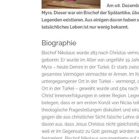
Am 06. Dezember
Myra. Dieser war ein Bischof der Spätantike, ü
Legenden existieren. Aus einigen davon haben si
tatsächliches Leben ist nur wenig bekannt.
Biographie
Bischof Nikolaus wurde 283 nach Christus vermut
geboren. Er wurde im Alter von ungefähr 19 Ja
Myra – heute Demre in der Türkei. Er starb zwis
gesamtes Vermögen vermachte er Armen. Im Kult
untergegangener Ort in der Türkei – vermengt, 
Ort in der Türkei – geweiht wurde und 564 nach 
Christ*innenverfolgungen in seiner Region. Lege
belegen, dass er am ersten Konzil von Nicäa tei
theologische Fragestellungen diskutiert und ein
gegen die aus christlicher Sicht falsche Lehre
davon aus, dass Jesus Christus nicht gleichzei
weil er im Gegensatz zu Gott gezeugt worden sei
festgelegt. Bischof Nikolaus argumentierte auf