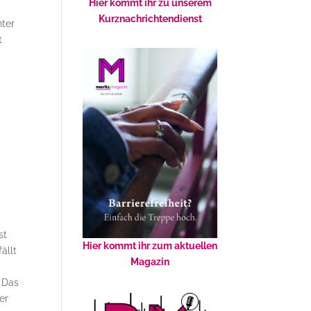
Hier kommt ihr zu unserem
Kurznachrichtendienst
nter
t
g
st
Hier kommt ihr zum aktuellen
ällt
Magazin
. Das
er