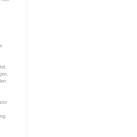
,
d
on
tet;
gen,
den.
 100
ung