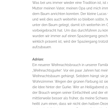
Was bei uns immer wieder eine Tradition ist, is
Mutter meinen Vater, meinen Opa und mich imm
dem Baum anrichten konnten. Der kleine Lucas 
und weil dies auch weiterhin so bleiben sollte,
unter den Baum gelegt, damit ich weiterhin im 
vorbeigebracht hat. Um das durchführen zu könn
wurden wir immer auf einen Spaziergang geschic
wirklich präsent ist, wird der Spaziergang tro
aufzubauen.
Adrian:
Ein neuerer Weihnachtsbrauch in unserer Famili
„Weihnachtsgurke“. Vor ein paar Jahren hat me
Weihnachtsbaum gehängt. Seitdem hängt sie je
Wohnzimmer. Wegen der grünen Färbung ist sie o
die Idee hinter der Gurke. Wer an Heiligabend z
der Brauch wegen seiner Einfachheit und der etw
mittlerweile besser als früher, da meine Schwe
heißt zum einen, dass wir nicht den halben Dez