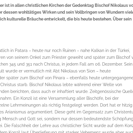
 ist in allen christlichen Kirchen der Gedenktag Bischof Nikolaus v
ber dessen wohltätiges Wirken und sein Vollbringen von Wundern viel
ch kulturelle Bräuche entwickelt, die bis heute bestehen. Über sein
lich in Patara – heute nur noch Ruinen – nahe Kalkan in der Türkei,
hren von seinem Onkel zum Priester geweiht und später zum Bischof 
chen 345 und 351 nach Christus, in jedem Fall am 06. Dezember. Sein
 wurde er vermutlich mit Abt Nikolaus von Sion – heute
der später zum Bischof von Pinara – ebenfalls heute untergegangen
Christus starb. Bischof Nikolaus lebte während einer Welle von
nden berichten, dass auch er inhaftiert wurde. Zeitgenössische Quel
lnahm. Ein Konzil ist eine Versammlung aller Bischöfe, bei der
zelne Lehrmeinungen als richtig festgelegt werden. Dort hat er hitzig
 des Arianismus argumentiert. Diese geht im Gegensatz zum Christen
tig Mensch und Gott sei, sondern nur dessen bedeutendste Schöpfung
. Die Falschheit der Lehre aus christlicher Sicht wurde auf dem Konz
 dem Konzil laut Überlieferung mit starker Vehemenz wurde aber auc