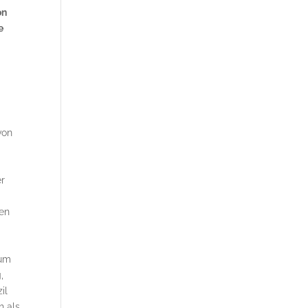
on
e
von
er
len
tum
,
il
h als