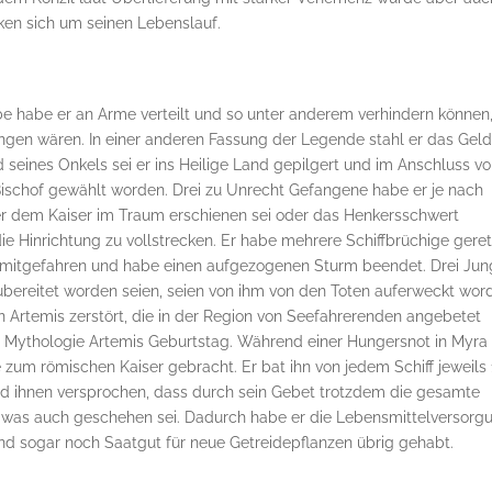
en sich um seinen Lebenslauf.
rbe habe er an Arme verteilt und so unter anderem verhindern können
ungen wären. In einer anderen Fassung der Legende stahl er das Gel
 seines Onkels sei er ins Heilige Land gepilgert und im Anschluss v
schof gewählt worden. Drei zu Unrecht Gefangene habe er je nach
er dem Kaiser im Traum erschienen sei oder das Henkersschwert
ie Hinrichtung zu vollstrecken. Er habe mehrere Schiffbrüchige geret
ar mitgefahren und habe einen aufgezogenen Sturm beendet. Drei Jun
bereitet worden seien, seien von ihm von den Toten auferweckt wor
 Artemis zerstört, die in der Region von Seefahrerenden angebetet
en Mythologie Artemis Geburtstag. Während einer Hungersnot in Myra
 zum römischen Kaiser gebracht. Er bat ihn von jedem Schiff jeweils
 und ihnen versprochen, dass durch sein Gebet trotzdem die gesamte
was auch geschehen sei. Dadurch habe er die Lebensmittelversorg
nd sogar noch Saatgut für neue Getreidepflanzen übrig gehabt.