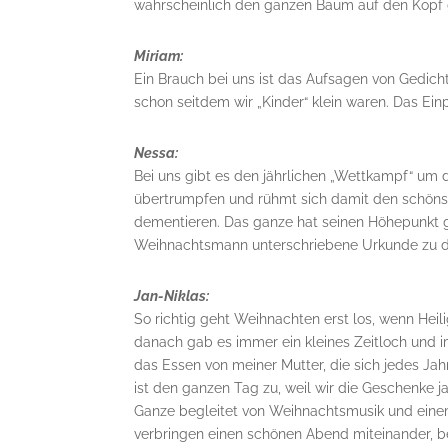
wahrscheinlich den ganzen Baum auf den Kopf g
Miriam:
Ein Brauch bei uns ist das Aufsagen von Gedich
schon seitdem wir „Kinder“ klein waren. Das Ei
Nessa:
Bei uns gibt es den jährlichen „Wettkampf“ u
übertrumpfen und rühmt sich damit den schöns
dementieren. Das ganze hat seinen Höhepunkt g
Weihnachtsmann unterschriebene Urkunde zu 
Jan-Niklas:
So richtig geht Weihnachten erst los, wenn Hei
danach gab es immer ein kleines Zeitloch und i
das Essen von meiner Mutter, die sich jedes Ja
ist den ganzen Tag zu, weil wir die Geschenke j
Ganze begleitet von Weihnachtsmusik und einem
verbringen einen schönen Abend miteinander, b