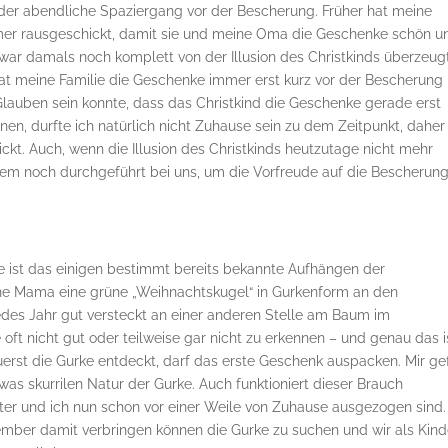
t der abendliche Spaziergang vor der Bescherung. Früher hat meine
er rausgeschickt, damit sie und meine Oma die Geschenke schön u
war damals noch komplett von der Illusion des Christkinds überzeug
 hat meine Familie die Geschenke immer erst kurz vor der Bescherung
Glauben sein konnte, dass das Christkind die Geschenke gerade erst
en, durfte ich natürlich nicht Zuhause sein zu dem Zeitpunkt, daher
kt. Auch, wenn die Illusion des Christkinds heutzutage nicht mehr
tzdem noch durchgeführt bei uns, um die Vorfreude auf die Bescherun
e ist das einigen bestimmt bereits bekannte Aufhängen der
ine Mama eine grüne „Weihnachtskugel“ in Gurkenform an den
des Jahr gut versteckt an einer anderen Stelle am Baum im
ft nicht gut oder teilweise gar nicht zu erkennen – und genau das i
uerst die Gurke entdeckt, darf das erste Geschenk auspacken. Mir gef
as skurrilen Natur der Gurke. Auch funktioniert dieser Brauch
ster und ich nun schon vor einer Weile von Zuhause ausgezogen sind
ember damit verbringen können die Gurke zu suchen und wir als Kind