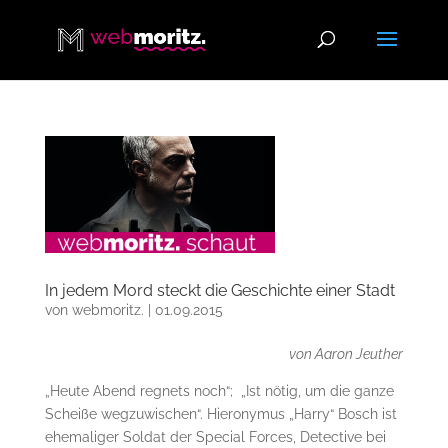
In jedem Mord steckt die Geschichte einer Stadt
von
webmoritz.
|
01.09.2015
von Aaron Jeuther
„Heute Abend regnets noch“; „Ist nötig, um die ganze
Scheiße wegzuwischen“. Hieronymus „Harry“ Bosch ist
ehemaliger Soldat der Special Forces, Detective bei