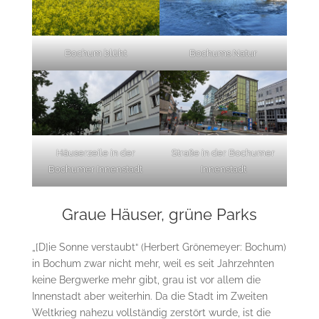
Bochum blüht
Bochums Natur
Häuserzeile in der
Straße in der Bochumer
Bochumer Innenstadt
Innenstadt
Graue Häuser, grüne Parks
„[D]ie Sonne verstaubt“ (Herbert Grönemeyer: Bochum)
in Bochum zwar nicht mehr, weil es seit Jahrzehnten
keine Bergwerke mehr gibt, grau ist vor allem die
Innenstadt aber weiterhin. Da die Stadt im Zweiten
Weltkrieg nahezu vollständig zerstört wurde, ist die