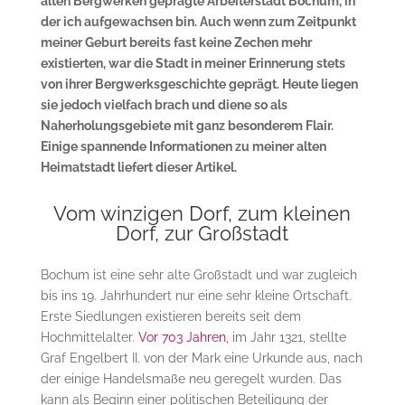
alten Bergwerken geprägte Arbeiterstadt Bochum, in
der ich aufgewachsen bin. Auch wenn zum Zeitpunkt
meiner Geburt bereits fast keine Zechen mehr
existierten, war die Stadt in meiner Erinnerung stets
von ihrer Bergwerksgeschichte geprägt. Heute liegen
sie jedoch vielfach brach und diene so als
Naherholungsgebiete mit ganz besonderem Flair.
Einige spannende Informationen zu meiner alten
Heimatstadt liefert dieser Artikel.
Vom winzigen Dorf, zum kleinen
Dorf, zur Großstadt
Bochum ist eine sehr alte Großstadt und war zugleich
bis ins 19. Jahrhundert nur eine sehr kleine Ortschaft.
Erste Siedlungen existieren bereits seit dem
Hochmittelalter.
Vor 703 Jahren
, im Jahr 1321, stellte
Graf Engelbert II. von der Mark eine Urkunde aus, nach
der einige Handelsmaße neu geregelt wurden. Das
kann als Beginn einer politischen Beteiligung der