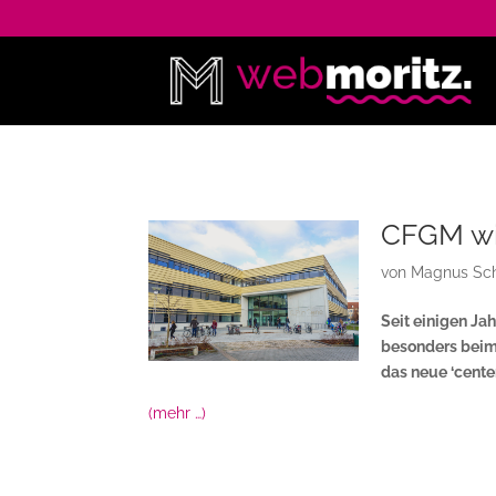
CFGM wir
von
Magnus Sch
Seit einigen Ja
besonders beim 
das neue ‘center
(mehr …)