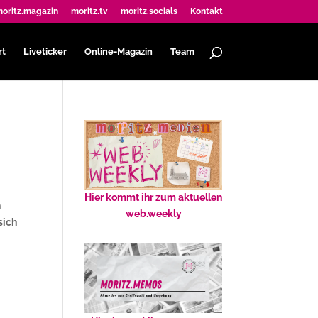
oritz.magazin
moritz.tv
moritz.socials
Kontakt
rt
Liveticker
Online-Magazin
Team
Hier kommt ihr zum aktuellen
n
web.weekly
sich