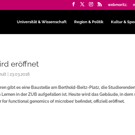
webmoritz.
m
Universität & Wissenschaft
Region & Politik
Kultur & Spo
d eröffnet
ult
|
23.03.2018
hren gibt es eine Baustelle am Berthold-Beitz-Platz, die Studierende
Lernen in der ZUB aufgefallen ist. Heute wird das Gebäude, in dem 
 for functional genomics of microbes’ befindet, offiziell eröffnet.