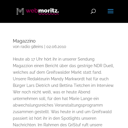
Magazzino
von
radio 98eins
|
02.06.2010
Heute ab 17 Uhr hört ihr in unserer Sendung
Magazzion einen Bericht über das gestrige NDR Duell,
welches auf dem Greifswalder Markt statt fand.
Unsere Redakteurin Mandy Markwordt hat für euch
Bürger Lars Dietrich und Bettina Tietchen im Interview.
Wer noch nicht weiß, was er heute Abend
unternehmen soll, für den hat Marie Lange ein
abwechslungsreiches Veranstaltungsprogramm
zusammen gestellt. Was heute in und um Greifswald
passiert ist hört ihr in den Spotlights unseren
Nachrichten. Im Rahmen des GriStuf ruft unsere