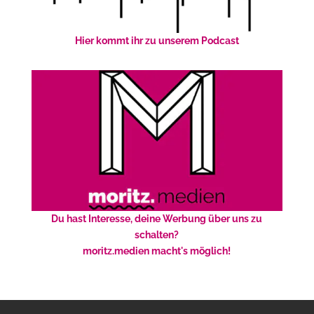
Hier kommt ihr zu unserem Podcast
Du hast Interesse, deine Werbung über uns zu
schalten?
moritz.medien macht's möglich!