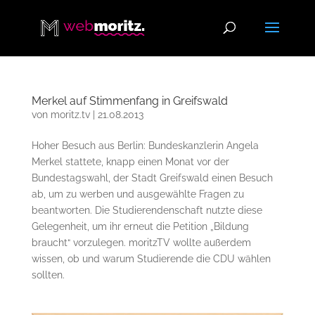
Merkel auf Stimmenfang in Greifswald
von
moritz.tv
|
21.08.2013
Hoher Besuch aus Berlin: Bundeskanzlerin Angela
Merkel stattete, knapp einen Monat vor der
Bundestagswahl, der Stadt Greifswald einen Besuch
ab, um zu werben und ausgewählte Fragen zu
beantworten. Die Studierendenschaft nutzte diese
Gelegenheit, um ihr erneut die Petition „Bildung
braucht“ vorzulegen. moritzTV wollte außerdem
wissen, ob und warum Studierende die CDU wählen
sollten.