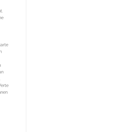
t.
ne
karte
n
n
u
an
l
Werte
nnen