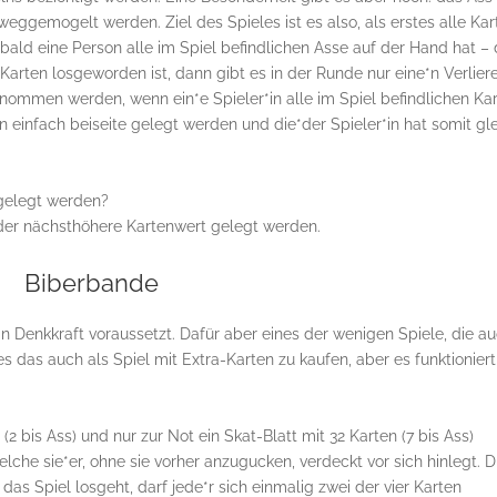
gemogelt werden. Ziel des Spieles ist es also, als erstes alle Kar
obald eine Person alle im Spiel befindlichen Asse auf der Hand hat –
rten losgeworden ist, dann gibt es in der Runde nur eine*n Verlierer
ommen werden, wenn ein*e Spieler*in alle im Spiel befindlichen Ka
 einfach beiseite gelegt werden und die*der Spieler*in hat somit gl
gelegt werden?
der nächsthöhere Kartenwert gelegt werden.
Biberbande
an Denkkraft voraussetzt. Dafür aber eines der wenigen Spiele, die a
 es das auch als Spiel mit Extra-Karten zu kaufen, aber es funktioniert
 bis Ass) und nur zur Not ein Skat-Blatt mit 32 Karten (7 bis Ass)
welche sie*er, ohne sie vorher anzugucken, verdeckt vor sich hinlegt. D
as Spiel losgeht, darf jede*r sich einmalig zwei der vier Karten