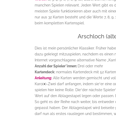
manchen Spielen relevant. Jeden Wert gibt es d
meisten Spiele funktionieren aber auch mit eine
nur aus 32 Karten besteht und die Werte 7, 8, 9,
beim kompletten Kartenspiel.
Arschloch (alt
Dies ist mein persönlicher Klassiker. Früher habe
dazu gekriegt mitzuspielen, nachdem es eine
Internet vorgeschlagene alternative Name „Karri
Anzahl der Spieler*innen:
Drei oder mehr
Kartendeck:
normales Kartendeck mit 52 Karten (
Anleitung:
Alle Karten werden gemischt und volls
Karo(
♦
)-Zwei darf anfangen, indem sie*er eine
spielen hier keine Rolle. Die*der nächste Spiel
Wert auf den Ablagestapel legen oder passen. 
So geht es der Reihe nach weiter, bis entweder
gepasst haben. Der Ablagestapel wird beiseite ge
darf nun als erstes rauslegen und bestimmen, wi