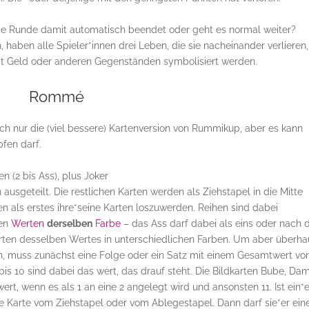
die Runde damit automatisch beendet oder geht es normal weiter?
haben alle Spieler*innen drei Leben, die sie nacheinander verlieren,
it Geld oder anderen Gegenständen symbolisiert werden.
Rommé
 auch nur die (viel bessere) Kartenversion von Rummikup, aber es kann
fen darf.
 (2 bis Ass), plus Joker
ausgeteilt. Die restlichen Karten werden als Ziehstapel in die Mitte
tzen als erstes ihre*seine Karten loszuwerden. Reihen sind dabei
den
Werten
derselben
Farbe
– das Ass darf dabei als eins oder nach
Karten desselben Wertes in unterschiedlichen Farben. Um aber überh
n, muss zunächst eine Folge oder ein Satz mit einem Gesamtwert vo
is 10 sind dabei das wert, das drauf steht. Die Bildkarten Bube, Da
wert, wenn es als 1 an eine 2 angelegt wird und ansonsten 11. Ist ein*
eine Karte vom Ziehstapel oder vom Ablegestapel. Dann darf sie*er ein