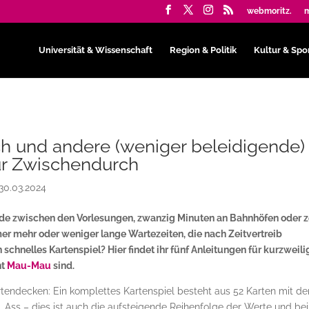
webmoritz.
m
Universität & Wissenschaft
Region & Politik
Kultur & Spo
h und andere (weniger beleidigende)
ür Zwischendurch
30.03.2024
nde zwischen den Vorlesungen, zwanzig Minuten an Bahnhöfen oder 
er mehr oder weniger lange Wartezeiten, die nach Zeitvertreib
 schnelles Kartenspiel? Hier findet ihr fünf Anleitungen für kurzweili
ht
Mau-Mau
sind.
artendecken: Ein komplettes Kartenspiel besteht aus 52 Karten mit de
nig, Ass – dies ist auch die aufsteigende Reihenfolge der Werte und bei