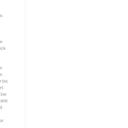
a,
ie
lick
n
er
en
7 bis
rt.
Eine
zählt
nd
or