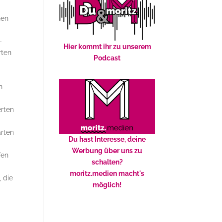
hen
-
Hier kommt ihr zu unserem
rten
Podcast
n
erten
arten
Du hast Interesse, deine
Werbung über uns zu
fen
schalten?
moritz.medien macht's
 die
möglich!