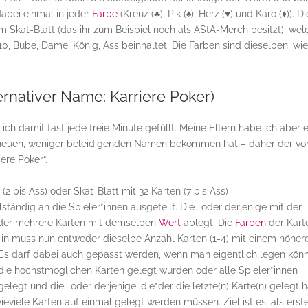
abei einmal in jeder
Farbe
(Kreuz (
♣
), Pik (
♠
), Herz (
♥
) und Karo (
♦
)). D
m Skat-Blatt (das ihr zum Beispiel noch als AStA-Merch besitzt), wel
 10, Bube, Dame, König, Ass beinhaltet. Die Farben sind dieselben, wi
ernativer Name: Karriere Poker)
 ich damit fast jede freie Minute gefüllt. Meine Eltern habe ich aber e
n neuen, weniger beleidigenden Namen bekommen hat – daher der v
ere Poker“.
2 bis Ass) oder Skat-Blatt mit 32 Karten (7 bis Ass)
tändig an die Spieler*innen ausgeteilt. Die- oder derjenige mit der
 oder mehrere Karten mit demselben
Wert
ablegt. Die
Farben
der Kart
er*in muss nun entweder dieselbe Anzahl Karten (1-4) mit einem höher
Es darf dabei auch gepasst werden, wenn man eigentlich legen könn
 die höchstmöglichen Karten gelegt wurden oder alle Spieler*innen
legt und die- oder derjenige, die*der die letzte(n) Karte(n) gelegt h
eviele Karten auf einmal gelegt werden müssen. Ziel ist es, als erst