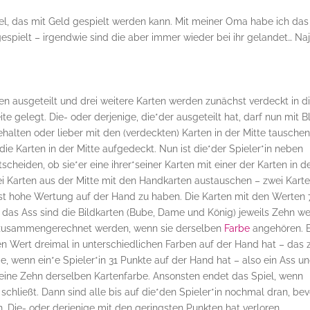
spiel, das mit Geld gespielt werden kann. Mit meiner Oma habe ich das
pielt – irgendwie sind die aber immer wieder bei ihr gelandet… Naj
en ausgeteilt und drei weitere Karten werden zunächst verdeckt in d
te gelegt. Die- oder derjenige, die*der ausgeteilt hat, darf nun mit B
ehalten oder lieber mit den (verdeckten) Karten in der Mitte tausche
die Karten in der Mitte aufgedeckt. Nun ist die*der Spieler*in neben
heiden, ob sie*er eine ihrer*seiner Karten mit einer der Karten in d
rei Karten aus der Mitte mit den Handkarten austauschen – zwei Kart
chst hohe Wertung auf der Hand zu haben. Die Karten mit den Werten 
uf das Ass sind die Bildkarten (Bube, Dame und König) jeweils Zehn we
ur zusammengerechnet werden, wenn sie derselben
Farbe
angehören. 
en Wert dreimal in unterschiedlichen Farben auf der Hand hat – das 
de, wenn ein*e Spieler*in 31 Punkte auf der Hand hat – also ein Ass u
d eine Zehn derselben Kartenfarbe. Ansonsten endet das Spiel, wenn
schließt. Dann sind alle bis auf die*den Spieler*in nochmal dran, bev
. Die- oder derjenige mit den geringsten Punkten hat verloren.