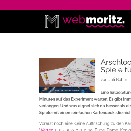
Arschloc
Spiele f
von
Juli Böhm
|
Eine halbe Stu
Minuten auf das Experiment warten. Es gibt imm
verlangen. Und was eignet sich da besser als ein
Spiele mit einem einfachen Kartendeck, die nic
Vorerst noch eine kleine Auffrischung zu den K
Werten
2, 3, 4, 5, 6, 7, 8, 9, 10, Bube, Dame, Kö