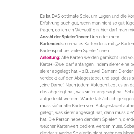
Es ist DAS optimale Spiel um Lügen und die Kon
Erfahrung auch gut, wenn man nicht so gut lüge
fragen, ob ich ein Werwolf bin, hier darf man m
Anzahl der Spieler*innen:
Drei oder mehr
Kartendeck:
normales Kartendeck mit 52 Karten (
Kartenspiel bei vielen Spieler*innen
Anleitung
:
Alle Karten werden gemischt und volls
Karo(
♦
)-Zwei darf anfangen, indem sie*er eine 
sie*er abgelegt hat – z.B. „zwei Damen“. Die*der
verdeckt auf den Ablagestapel und sagt, dass s
„eine Dame“. Nach jedem Ablegen liegt es an den
das abgelegt hat, was sie*er angesagt hat. So
aufgedeckt werden. Wurde tatsächlich gelogen u
muss sie*er alle Karten vom Ablagestapel aufn
gelegt, was sie*er angesagt hat, dann muss die
hat. Die Person neben der*dem Spieler*in, die*
welcher Kartenwert bedient werden muss. Sobald
die*der zuvorige Spieler*in nicht mehr des Moge