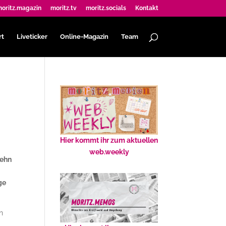
oritz.magazin
moritz.tv
moritz.socials
Kontakt
rt
Liveticker
Online-Magazin
Team
Hier kommt ihr zum aktuellen
web.weekly
zehn
ge
n