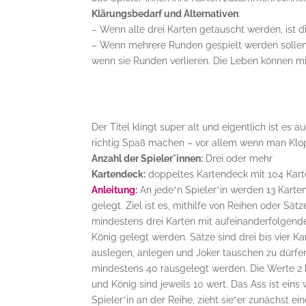
Klärungsbedarf und Alternativen
:
– Wenn alle drei Karten getauscht werden, ist 
– Wenn mehrere Runden gespielt werden sollen, 
wenn sie Runden verlieren. Die Leben können m
Der Titel klingt super alt und eigentlich ist es
richtig Spaß machen – vor allem wenn man Klop
Anzahl der Spieler*innen:
Drei oder mehr
Kartendeck:
doppeltes Kartendeck mit 104 Karten
Anleitung
:
An jede*n Spieler*in werden 13 Karten 
gelegt. Ziel ist es, mithilfe von Reihen oder Sä
mindestens drei Karten mit aufeinanderfolgen
König gelegt werden. Sätze sind drei bis vier 
auslegen, anlegen und Joker tauschen zu dürfe
mindestens 40 rausgelegt werden. Die Werte 2 b
und König sind jeweils 10 wert. Das Ass ist eins 
Spieler*in an der Reihe, zieht sie*er zunächst 