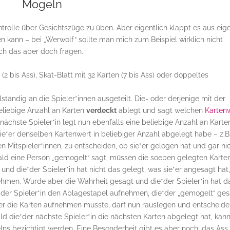
Mogeln
trolle über Gesichtszüge zu üben. Aber eigentlich klappt es aus eig
n kann – bei „Werwolf“ sollte man mich zum Beispiel wirklich nicht
ich das aber doch fragen.
2 bis Ass), Skat-Blatt mit 32 Karten (7 bis Ass) oder doppeltes
tändig an die Spieler*innen ausgeteilt. Die- oder derjenige mit der
beliebige Anzahl an Karten
verdeckt
ablegt und sagt welchen
Karten
 nächste Spieler*in legt nun ebenfalls eine beliebige Anzahl an Karte
ie*er denselben Kartenwert in beliebiger Anzahl abgelegt habe – z.B
 Mitspieler*innen, zu entscheiden, ob sie*er gelogen hat und gar ni
bald eine Person „gemogelt“ sagt, müssen die soeben gelegten Karte
nd die*der Spieler*in hat nicht das gelegt, was sie*er angesagt hat,
ehmen. Wurde aber die Wahrheit gesagt und die*der Spieler*in hat d
*der Spieler*in den Ablagestapel aufnehmen, die*der „gemogelt“ ge
der die Karten aufnehmen musste, darf nun rauslegen und entscheide
 die*der nächste Spieler*in die nächsten Karten abgelegt hat, kan
lns bezichtigt werden. Eine Besonderheit gibt es aber noch: das Ass