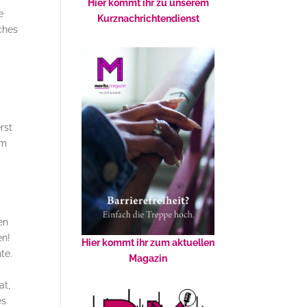
Hier kommt ihr zu unserem
ie
Kurznachrichtendienst
ches
e
rst
om
en
en!
Hier kommt ihr zum aktuellen
te.
Magazin
at,
es