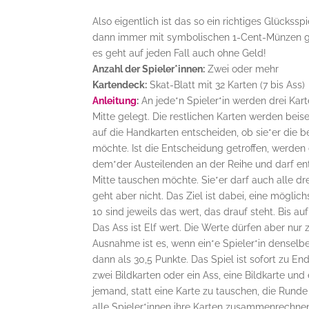
Also eigentlich ist das so ein richtiges Glücks
dann immer mit symbolischen 1-Cent-Münzen ges
es geht auf jeden Fall auch ohne Geld!
Anzahl der Spieler*innen:
Zwei oder mehr
Kartendeck:
Skat-Blatt mit 32 Karten (7 bis Ass)
Anleitung
:
An jede*n Spieler*in werden drei Kart
Mitte gelegt. Die restlichen Karten werden beisei
auf die Handkarten entscheiden, ob sie*er die b
möchte. Ist die Entscheidung getroffen, werden 
dem*der Austeilenden an der Reihe und darf entsc
Mitte tauschen möchte. Sie*er darf auch alle d
geht aber nicht. Das Ziel ist dabei, eine mögli
10 sind jeweils das wert, das drauf steht. Bis a
Das Ass ist Elf wert. Die Werte dürfen aber n
Ausnahme ist es, wenn ein*e Spieler*in denselb
dann als 30,5 Punkte. Das Spiel ist sofort zu En
zwei Bildkarten oder ein Ass, eine Bildkarte un
jemand, statt eine Karte zu tauschen, die Runde 
alle Spieler*innen ihre Karten zusammenrechnen