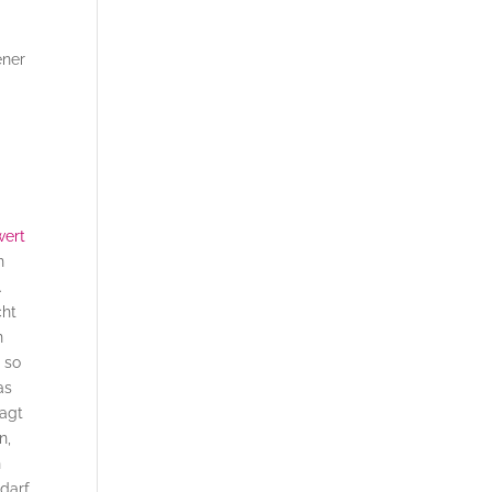
ener
wert
n
.
cht
n
 so
as
sagt
n,
n
 darf