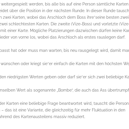
eitergespielt werden, bis alle bis auf eine Person sämtliche Karten
idet über die Position in der nächsten Runde. In dieser Runde tausc
son zwei Karten, wobei das Arschloch dem Boss ihre*seine besten zwei
wei schlechtesten Karten. Die zweite (Vize-Boss) und vorletzte (Vize
 mit einer Karte. Mögliche Platzierungen dazwischen dürfen keine Ka
der von vorne los, wobei das Arschloch als erstes rauslegen darf.
asst hat oder muss man warten, bis neu rausgelegt wird, damit ma
 wünschen oder kriegt sie*er einfach die Karten mit den höchsten W
en niedrigsten Werten geben oder darf sie*er sich zwei beliebige K
 demselben Wert als sogenannte „Bombe“, die auch das Ass übertrump
 Karten eine beliebige Frage beantwortet wird, tauscht die Person,
– das ist eine Variante, die gleichzeitig für mehr Fluktuation in den
ährend des Kartenausteilens massiv reduziert.