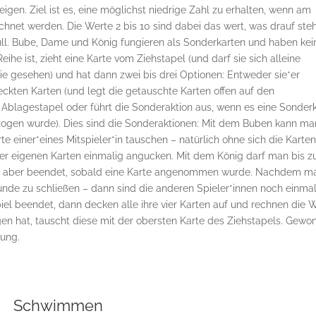
igen. Ziel ist es, eine möglichst niedrige Zahl zu erhalten, wenn am
net werden. Die Werte 2 bis 10 sind dabei das wert, was drauf steh
ull. Bube, Dame und König fungieren als Sonderkarten und haben kei
ihe ist, zieht eine Karte vom Ziehstapel (und darf sie sich alleine
e gesehen) und hat dann zwei bis drei Optionen: Entweder sie*er
rdeckten Karten (und legt die getauschte Karten offen auf den
n Ablagestapel oder führt die Sonderaktion aus, wenn es eine Sonder
ezogen wurde). Dies sind die Sonderaktionen: Mit dem Buben kann ma
te einer*eines Mitspieler*in tauschen – natürlich ohne sich die Karte
er eigenen Karten einmalig angucken. Mit dem König darf man bis z
ist aber beendet, sobald eine Karte angenommen wurde. Nachdem m
Runde zu schließen – dann sind die anderen Spieler*innen noch einma
iel beendet, dann decken alle ihre vier Karten auf und rechnen die 
en hat, tauscht diese mit der obersten Karte des Ziehstapels. Gewo
tung.
Schwimmen