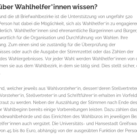
über Wahlhelfer*innen wissen?
nd die 18 Briefwahlbezirke ist die Unterstützung von ungefähr 520
rson hat dabei die Möglichkeit, sich als Wahlhelfer*in zu engagiere
erlich. Wahlhelfer*innen sind ehrenamtliche Bürgerinnen und Bürger,
wortlich für die Organisation und Durchführung von Wahlen. Ihre
ung. Zum einen sind sie zuständig für die Überprüfung der
sses oder auch die Ausgabe der Stimmzettel oder das Zählen der
des Wahlergebnisses. Vor jeder Wahl werden Wahlhelfer*innen von
 sie aus dem Wahlbezirk, in dem sie tätig sind. Dies stellt sicher,
.
, welcher jeweils aus Wahlvorsteher*in, dessen*deren Stellvertreter
Vorsteher*in, Stellvertreter*in und Schriftführer*in erhalten im Vorfel
rtraut zu werden. Neben der Auszählung der Stimmen nach Ende de
 Wahlbeginn bereits einige Vorbereitungen leisten. Dazu zählen da
dewahlbehörde und das Einrichten des Wahlbüros im jeweiligen Bez
helfer*innen auch vergütet. Die Universitäts- und Hansestadt Greifswa
n 45 bis 80 Euro, abhängig von der ausgeübten Funktion der Perso