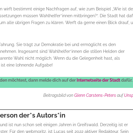
in wirft bestimmt einige Nachfragen auf, wie zum Beispiel „Wie ist de
setzungen müssen Wahlhelfer*innen mitbringen?“. Die Stadt hat daf
m alle übrigen Fragen zu klären. Werft da gerne einen Blick drauf, 
Erfahrung. Sie trägt zur Demokratie bei und ermöglicht es den
zunehmen. Insgesamt sind Wahlhelfer*innen die stillen Helden der
parente Wahl nicht möglich. Wenn du die Gelegenheit hast, als
s ist eine lohnende Aufgabe!
rden möchtest, dann melde dich auf der
Internetseite der Stadt
dafür.
Beitragsbild von
Glenn Carstens-Peters
auf
Uns
erson der*s Autors*in
 ist nun schon seit einigen Jahren in Greifswald. Derzeitig ist er
r. Für den webmoritz. ist Lucas seit 2022 aktiver Redakteur. Sein