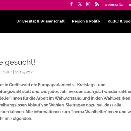
webmoritz.
m
Universität & Wissenschaft
Region & Politik
Kultur & Spo
e gesucht!
eister
|
21.05.2024
det in Greifswald die Europaparlaments-, Kreistags- und
ungswahl statt und wie jedes Jahr werden auch jetzt wieder zahlre
elfer*innen für die Arbeit im Wahlvorstand und in den Wahlbezirken
reibungslosen Ablauf von Wahlen. Sie tragen dazu bei, dass alle
eben können. Alle Informationen zum Thema Wahlhelfer*innen und w
 ihr im Folgenden
.