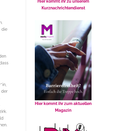
Hier kommt ihr zu unserem
Kurznachrichtendienst
n.
 die
 den
 dass
*in,
d der
s
Hier kommt ihr zum aktuellen
s
Magazin
irk.
ld
nen.