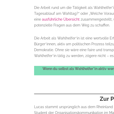
Die Arbeit rund um die Tätigkeit als Wahlhelfer*
Tagesablauf am Wahltag?“ oder „Welche Voraus
eine
ausführliche Übersicht
zusammengestellt, u
potenzielle Fragen aus dem Weg zu schaffen.
Die Arbeit als Wahlhelfer*in ist eine wertvolle 
Bürger*innen, aktiv am politischen Prozess teil
Demokratie. Ohne sie wäre eine faire und trans
Wahlhelfer*in tätig zu werden, zögere nicht – e
Wenn du selbst als Wahlhelfer*in aktiv we
Zur P
Lucas stammt ursprünglich aus dem Rheinland und
Student der Organisationskommunikation im Maste