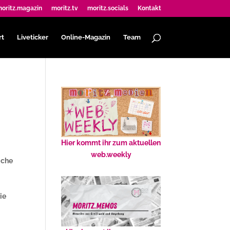
oritz.magazin
moritz.tv
moritz.socials
Kontakt
rt
Liveticker
Online-Magazin
Team
Hier kommt ihr zum aktuellen
web.weekly
iche
ie