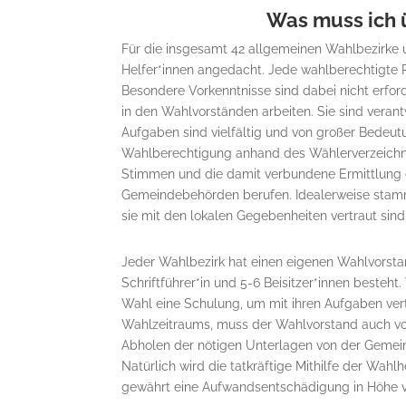
Was muss ich 
Für die insgesamt 42 allgemeinen Wahlbezirke u
Helfer*innen angedacht. Jede wahlberechtigte Pe
Besondere Vorkenntnisse sind dabei nicht erford
in den Wahlvorständen arbeiten. Sie sind verant
Aufgaben sind vielfältig und von großer Bedeut
Wahlberechtigung anhand des Wählerverzeichni
Stimmen und die damit verbundene Ermittlung 
Gemeindebehörden berufen. Idealerweise stammen
sie mit den lokalen Gegebenheiten vertraut sind
Jeder Wahlbezirk hat einen eigenen Wahlvorstand
Schriftführer*in und 5-6 Beisitzer*innen besteht. 
Wahl eine Schulung, um mit ihren Aufgaben ve
Wahlzeitraums, muss der Wahlvorstand auch vor
Abholen der nötigen Unterlagen von der Gemein
Natürlich wird die tatkräftige Mithilfe der Wahl
gewährt eine Aufwandsentschädigung in Höhe vo