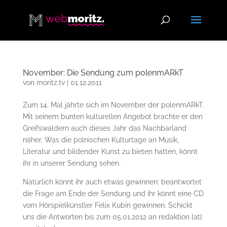
November: Die Sendung zum polenmARkT
von
moritz.tv
|
01.12.2011
Zum 14. Mal jährte sich im November der polenmARkT.
Mit seinem bunten kulturellen Angebot brachte er den
Greifswaldern auch dieses Jahr das Nachbarland
näher. Was die polnischen Kulturtage an Musik,
Literatur und bildender Kunst zu bieten hatten, könnt
ihr in unserer Sendung sehen.
Natürlich könnt ihr auch etwas gewinnen: beantwortet
die Frage am Ende der Sendung und ihr könnt eine CD
vom Hörspielkünstler Felix Kubin gewinnen. Schickt
uns die Antworten bis zum 05.01.2012 an redaktion [at]