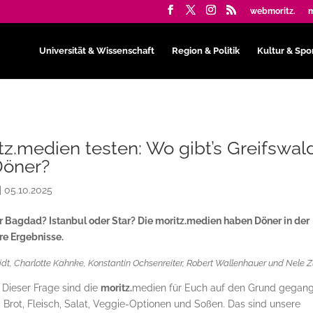
webmoritz.
m
Universität & Wissenschaft
Region & Politik
Kultur & Spo
tz.medien testen: Wo gibt’s Greifswal
Döner?
|
05.10.2025
 Bagdad? Istanbul oder Star? Die moritz.medien haben Döner in der
re Ergebnisse.
t, Charlotte Kahnke, Konstantin Ochsenreiter, Robert Wallenhauer und Nele 
 Dieser Frage sind die
moritz.
medien für Euch auf den Grund gegang
 Brot, Fleisch, Salat, Veggie-Optionen und Soßen. Das sind unsere