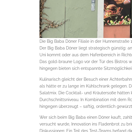
Die Big Baba Döner Filiale in der Hunnenstraße 
Der Big Baba Döner liegt strategisch günstig:
Uni kommt oder aus dem Hafenbereich in Richtun
Das gold-braune Logo vor der Tür des Bistros wi
hingegen bieten sich entspannte Sitzmöglichke
Kulinarisch gleicht der Besuch einer Achterbahn:
als hätte er zu lange im Kühlschrank gelegen. D
Salatmix. Die Cocktail- und Kräutersoße hätten 
Durchschnittsniveau. In Kombination mit dem Rot
hingegen überzeugt – saftig, ordentlich gewürzt,
Wer sich beim Big Baba einen Döner kauft, zahlt 
versucht wurde, Innovation ins Fladenbrot zu b
Diskussionen: Ein Teil des Test-Teams befand d