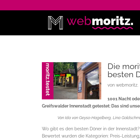
Die mori
besten 
von
webmoritz.
1001 Nacht oder
Greifswalder Innenstadt getestet: Das sind unse
Von Ida von Geyso-Hagelberg, Lina Goldschmid
Wo gibt es den besten Döner in der Innenstadt?
Bewertet wurden die Kategorien: Preis-Leistung,