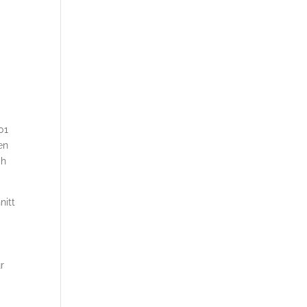
01
en
ch
nitt
r