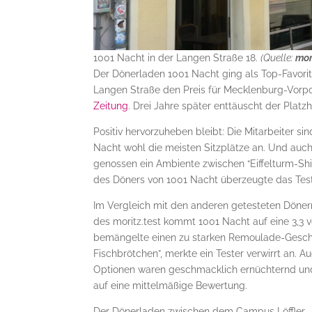
1001 Nacht in der Langen Straße 18.
(Quelle:
mor
Der Dönerladen 1001 Nacht ging als Top-Favori
Langen Straße den Preis für Mecklenburg-Vor
Zeitung
. Drei Jahre später enttäuscht der Platzh
Positiv hervorzuheben bleibt: Die Mitarbeiter s
Nacht wohl die meisten Sitzplätze an. Und auch 
genossen ein Ambiente zwischen “Eiffelturm-Shi
des Döners von 1001 Nacht überzeugte das Tes
Im Vergleich mit den anderen getesteten Dönern 
des moritz.test kommt 1001 Nacht auf eine 3,3 
bemängelte einen zu starken Remoulade-Geschm
Fischbrötchen”, merkte ein Tester verwirrt an.
Optionen waren geschmacklich ernüchternd und
auf eine mittelmäßige Bewertung.
Der Dönerladen zwischen dem Campus Löffler- u