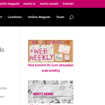
oritz.magazin
moritz.tv
moritz.socials
Kontakt
rt
Liveticker
Online-Magazin
Team
ds
Hier kommt ihr zum aktuellen
web.weekly
Zühlke
en.