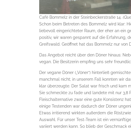
Cafè Bommelz in der Steinbeckerstraße 14.
(Que
Schon beim Betreten des Bommelz wird klar: Hier
liebevoll eingerichteter Raum, der eher an ei
positiv, wir waren gespannt auf die Erfahrung, 
Greifswald. Geöffnet hat das Bommelz nur von 
Das Angebot reicht über den Döner hinaus: Neb
vegan. Die Besitzerin empfing uns sehr freundlic
Der vegane Döner („Vöner“) hinterließ gemischt
manchmal nicht; in unserem Fall konnten wir da
klar überzeugte. Der Salat war frisch und kam 
Sie schmeckte zu fade und landete mit nur 3,8 
Fleischalternative zwar eine gute Konsistenz ha
einige Testenden war dadurch der Döner ungen
Etwas irritierend wirkten außerdem die Röstzwieb
Auswahl. Für unser Test-Team ist ein vernünft
variiert werden kann. So blieb der Geschmack ei