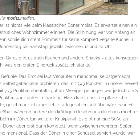
lle:
moritz.
medien)
 ist nichts wie beim klassischen Dönerimbiss: Es erwartet einen ein
n gemütliches Wohnzimmer erinnert. Die Stimmung war von Anfang an
denn schließlich steht Bommelz für seine komplett vegane Küche in
Donnerstag bis Samstag, jeweils zwischen 12 und 20 Uhr.
en Gyros gibt es auch Kuchen und andere Snacks – alles konsequen
h, was den ersten Eindruck zusätzlich stärkte.
e Gefühle: Das Brot sei laut Verkäuferin manchmal selbstgemacht,
s Selbstgebackene probieren, das mit 7,43 Punkten in unserer Bewe
mit 7,75 Punkten ebenfalls gut an. Weniger gelungen war jedoch die 
Punkten ganz unten im Ranking. Hinzu kam, dass die pflanzliche
tte, geschmacklich aber sehr stark gesalzen und überwürzt war. Für
ießbar, während andere den kräftigen Geschmack durchaus mochten
eln im Döner. Ein weiterer Kritikpunkt: Es gibt nur eine Soße zur
iger Döner aber erst dann komplett, wenn zwischen mehreren Soßen
ndimensional. Dass der Döner in einer Schüssel serviert wurde, war