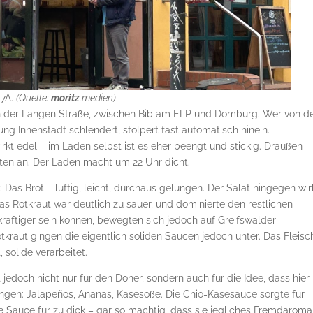
17A.
(Quelle:
moritz
.medien)
 an der Langen Straße, zwischen Bib am ELP und Domburg. Wer von d
g Innenstadt schlendert, stolpert fast automatisch hinein.
rkt edel – im Laden selbst ist es eher beengt und stickig. Draußen
iten an. Der Laden macht um 22 Uhr dicht.
 Das Brot – luftig, leicht, durchaus gelungen. Der Salat hingegen wir
as Rotkraut war deutlich zu sauer, und dominierte den restlichen
kräftiger sein können, bewegten sich jedoch auf Greifswalder
kraut gingen die eigentlich soliden Saucen jedoch unter. Das Fleisc
 solide verarbeitet.
jedoch nicht nur für den Döner, sondern auch für die Idee, dass hier
ringen: Jalapeños, Ananas, Käsesoße. Die Chio-Käsesauce sorgte für
ie Sauce für zu dick – gar so mächtig, dass sie jegliches Fremdaroma