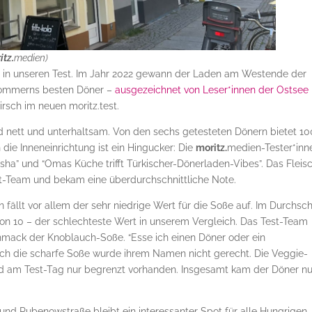
itz.
medien)
t in unseren Test. Im Jahr 2022 gewann der Laden am Westende der
pommerns besten Döner –
ausgezeichnet von Leser*innen der Ostsee
irsch im neuen moritz.test.
ind nett und unterhaltsam. Von den sechs getesteten Dönern bietet 10
die Inneneinrichtung ist ein Hingucker: Die
moritz.
medien-Tester*inn
sha” und “Omas Küche trifft Türkischer-Dönerladen-Vibes”. Das Fleis
t-Team und bekam eine überdurchschnittliche Note.
fällt vor allem der sehr niedrige Wert für die Soße auf. Im Durchsch
von 10 – der schlechteste Wert in unserem Vergleich. Das Test-Team
ack der Knoblauch-Soße. “Esse ich einen Döner oder ein
 Auch die scharfe Soße wurde ihrem Namen nicht gerecht. Die Veggie-
 am Test-Tag nur begrenzt vorhanden. Insgesamt kam der Döner nu
nd Rubenowstraße bleibt ein interessanter Spot für alle Hungrigen.