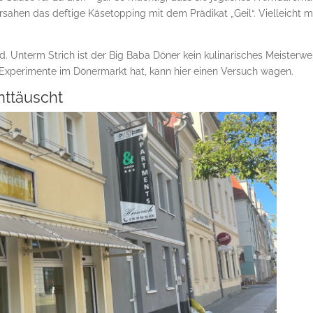
sahen das deftige Käsetopping mit dem Prädikat „Geil“. Vielleicht 
d. Unterm Strich ist der Big Baba Döner kein kulinarisches Meisterwe
 Experimente im Dönermarkt hat, kann hier einen Versuch wagen.
nttäuscht