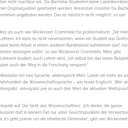
er nicht machbar sei: „Da Bachelor-Studenten keine Lateinkenntnis
­schen Originalquellen gearbeitet werden. Ansonsten müssten für Bach
Seminare angeboten werden. Das ist natürlich nicht möglich“, so van
etz als auch van Wickevoort Crommelin für problematisch: „Die mei
ehrern. Ich kann es nicht verantworten, wenn ein Student aus Greif
später keine Arbeit in einem anderen Bundesland aufnehmen darf, nur
enten verlangen sollte“, so van Wickevoort Crommelin. Metz gibt
Lehramt studiert, auch Lehrer wird. „Ich selbst bin das beste Beispiel.
ber auch der Weg in die Forschung versperrt.“
ttelalter ein tote Sprache, widerspricht Metz. Latein sei mehr als 2
Jahrhundert die Wis­sen­schaftssprache – wie heute Englisch. „Wer al
ntergräbt, untergräbt per se auch den Wert der aktuellen Weltspra
Aspekt auf: Die Sicht des Wissenschaftlers. „Ich denke, die ganze
skussion darf in keinem Fall nur unter Gesichtspunkten der Verwertba
. Es geht primär um die inhaltliche Dimension.“, gibt van Wickevoort