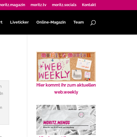
oritz.magazin
moritz.tv
moritz.socials
Kontakt
rt
Liveticker
Online-Magazin
Team
Hier kommt ihr zum aktuellen
n
web.weekly
ln
en