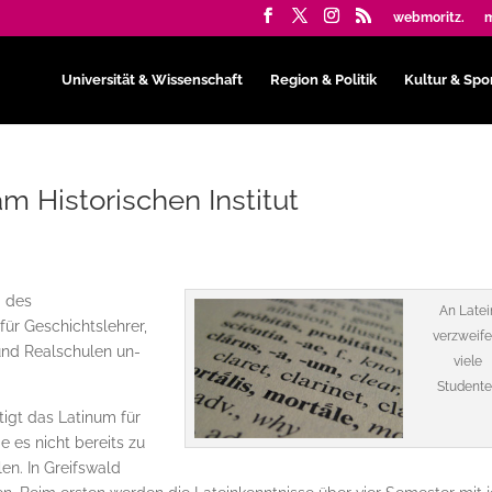
webmoritz.
m
Universität & Wissenschaft
Region & Politik
Kultur & Spo
 Historischen Institut
d des
An Latei
für Geschichtslehrer,
verzweife
und Realschulen un­
viele
Student
tigt das Latinum für
 es nicht bereits zu
en. In Greifs­wald