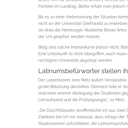
Parteien im Landtag. Bisher erfuhr man jedoch n
Bis es zu einer Verbesserung der Situation komm
nicht an der Universität Greifswald zu erwerbe
sie etwa die Hamburger Aka­de­mie Bonae Artes a
der Uni geopfert werden müsste.
Billig sind solche Intensivkurse jedoch nicht. B
Eine Unterkunft ist nicht inbegrif­fen, auch mu
rech­tig­ten Universität abgelegt werden.
Latinumsbefürworter stellen ih
Der Lateindozent Jens Metz äußert Verständnis f
große Belastung darstellen. Dennoch teile er n
sind einer inneren Abneigung der Studenten geg
Lernaufwand und die Prüfungsangst.“, so Metz.
„Die Durchfallquote veröffentliche ich aus zwei 
Zweitens bin ich mir bewusst, dass in­folge der
Staatsexamen auf­schie­­ben, die Latinumsprüfung 