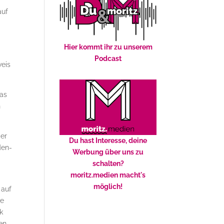
auf
Hier kommt ihr zu unserem
Podcast
weis
Das
n
der
Du hast Interesse, deine
den­
Werbung über uns zu
schalten?
moritz.medien macht's
möglich!
 auf
he
k
hen