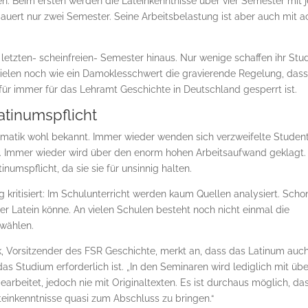
 Beim ersten wer­den die Lateinkenntnisse über vier Semester mit j
 dauert nur zwei Semester. Seine Arbeitsbelastung ist aber auch mit a
letzten- scheinfreien- Se­mes­ter hinaus. Nur wenige schaffen ihr St
vie­len noch wie ein Damoklesschwert die gravierende Regelung, dass
, für immer für das Lehramt Geschichte in Deutschland gesperrt ist.
atinumspflicht
ematik wohl bekannt. Immer wieder wenden sich verzweifelte Studen
den. Immer wieder wird über den enorm hohen Arbeitsaufwand geklagt.
inumspflicht, da sie sie für unsinnig halten.
kritisiert: Im Schulunterricht werden kaum Quellen analysiert. Scho
ler Latein könne. An vielen Schulen besteht noch nicht einmal die
 wählen.
 Vorsitzender des FSR Geschichte, merkt an, dass das Latinum auch
das Studium erforderlich ist. „In den Seminaren wird lediglich mit übe
gearbeitet, jedoch nie mit Originaltexten. Es ist durchaus möglich, da
einkenntnisse quasi zum Abschluss zu bringen.“