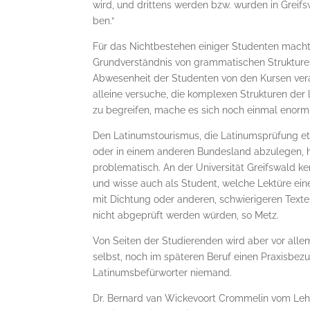
wird, und drittens werden bzw. wurden in Greifs
ben.“
Für das Nichtbestehen einiger Studenten macht
Grundverständnis von gram­matischen Strukture
Abwesenheit der Studenten von den Kursen vera
alleine versuche, die komplexen Strukturen der
zu begreifen, mache es sich noch einmal enorm
Den Latinumstourismus, die Latinumsprüfung et
oder in einem anderen Bundesland abzulegen, hä
problematisch. An der Uni­ver­sität Greifswald k
und wisse auch als Student, welche Lektüre ei
mit Dichtung oder an­de­ren, schwierigeren Text
nicht abgeprüft werden würden, so Metz.
Von Seiten der Studierenden wird aber vor alle
selbst, noch im späteren Beruf einen Praxisbez
Latinumsbefürworter niemand.
Dr. Ber­nard van Wickevoort Crommelin vom Lehr