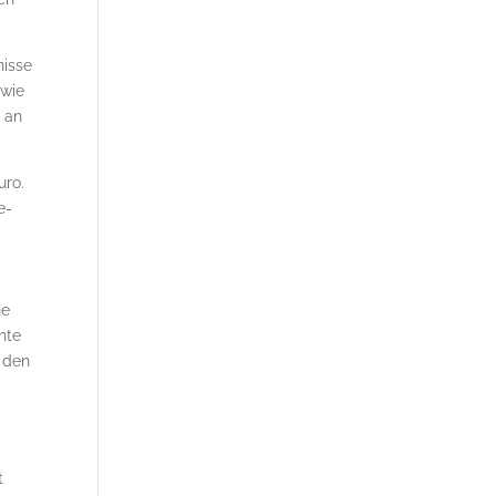
nisse
 wie
e an
uro.
e­
ne
nte
h den
t