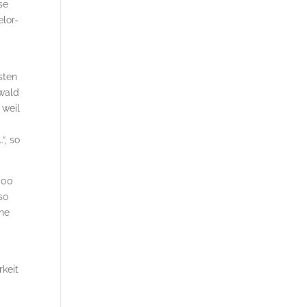
se
elor-
sten
swald
 weil
“, so
000
so
che
rkeit