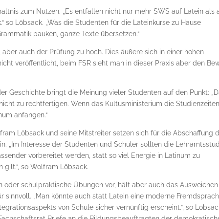
ltnis zum Nutzen. „Es entfallen nicht nur mehr SWS auf Latein als 
“ so Löbsack. „Was die Studenten für die La­tein­kurse zu Hause
Grammatik pauken, ganze Tex­te übersetzen.“
 aber auch der Prüfung zu hoch. Dies äußere sich in einer hohen
cht veröffentlicht, beim FSR sieht man in dieser Praxis aber den Be
der Geschichte bringt die Meinung vieler Studenten auf den Punkt: „
nicht zu recht­fertigen. Wenn das Kultusministerium die Studienzeite
inum anfangen.“
fram Löbsack und seine Mitstreiter setzen sich für die Abschaffung 
. „Im Interesse der Studenten und Schüler sollten die Lehr­amts­stu­
assender vorbereitet werden, statt so viel Energie in Latinum zu
on gilt.“, so Wolfram Löbsack.
en oder schulpraktische Übungen vor, hält aber auch das Ausweichen
ür sinnvoll. „Man könnte auch statt Latein eine moderne Fremdsprac
tegrationsaspekts von Schule sicher vernünftig erscheint.“, so Löbsac
achschaftsrat Briefe an die Bil­dungs­be­auf­trag­ten der demokratisc