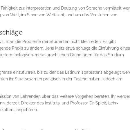
e Fähigkeit zur Interpretation und Deutung von Sprache vermittelt we
g von Welt, im Sinne von Weltsicht, und um das Verstehen von
schläge
ill man die Probleme der Studenten nicht klein­reden. Es gibt
igende Praxis zu ändern. Jens Metz etwa schlägt die Einführung eine
 die terminologisch-metasprachlichen Grundlagen für das Studium
grenze einzuführen, bis zu der das Latinum spätestens abgelegt we
nten ihr Staatsexamen praktisch in der Tasche haben, jedoch am
ssion von Lehrenden über das weitere Vor­ge­hen beraten. Ihr werde
derzeit Direktor des In­sti­tuts, und Professor Dr. Spieß, Lehr­
elalters, angehören.