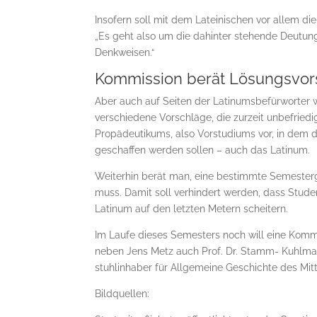
Insofern soll mit dem Lateinischen vor allem di
„Es geht also um die dahinter stehende Deutun
Denkweisen.“
Kommission berät Lösungsvor
Aber auch auf Seiten der Latinumsbefürworter w
verschiedene Vorschläge, die zurzeit unbefried
Propä­deu­tikums, also Vorstudiums vor, in dem
geschaffen werden sollen – auch das Latinum.
Weiterhin berät man, eine be­stimmte Semester
muss. Damit soll verhindert werden, dass Stude
Latinum auf den letzten Metern scheitern.
Im Laufe dieses Semesters noch will eine Kommi
neben Jens Metz auch Prof. Dr. Stamm- Kuhlmann, 
stuhlinhaber für Allgemeine Geschichte des Mitt
Bildquellen: