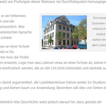
wald von Prüfungen dieser Relevanz nie Durchfallquoten he­raus­ge­g
 er ein fehlendes
Die meist
n und die
Dozenten
ntwortlich. Wer
Historisc
 lateinischen Sprache
Institut
 schwer.
stehen hin
dem Lati
wa an einer Schule
lt er für
enne man die Prüfer
nen er­wartet. Lege man das Latinum etwa an einer Schule ab, könne
en konfrontiert werden, die an der Uni nicht behandelt und deshalb a
m damit argumentiert, die Lateinkenntnisse hät­ten weder im Studium
ug und kämen kaum zur Anwendung. Bestreiten will dies von Seiten d
bereich Alte Geschichte weist jedoch darauf hin, dass gerade ein