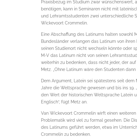
Praxisbezug im Studium zwar wünschenswert, ab
benötigen, kann in Seminaren nicht mit la­tei­ni
und Lehr­amts­stu­denten zwei unterschiedliche 
Wickevoort Crommelin.
Eine Abschaffung des Latinums halten sowohl M
Bundesländer verlangen das Latinum von ihren L
seinen Studienort nicht wech­seln könnte oder 
M-V das Latinum nicht von seinen Lehramtsstud
weiterhin zu bedenken, dass nicht jeder, der auf 
Metz. „Ohne Latinum wäre den Studenten dann a
Dem Argument, Latein sei spätestens seit dem Mi
Jahre die Weltsprache gewesen und bis ins 19. 
den Wert der historischen Weltsprache Latein u
Englisch“, fügt Metz an.
Van Wickevoort Crommelin wirft einen weiteren 
Problematik wird viel zu formal gesehen. Die Di
des Latinums geführt werden, etwa im Unterricht
Crommelin zu bedenken.