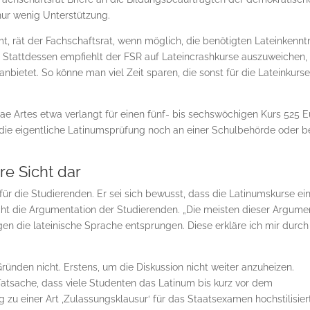
ur wenig Unter­stüt­zung.
t, rät der Fachschaftsrat, wenn möglich, die benötigten Lateinkennt
n. Stattdessen empfiehlt der FSR auf Lateincrashkurse auszuweichen,
nbietet. So könne man viel Zeit sparen, die sonst für die Lateinkurs
onae Artes etwa verlangt für einen fünf- bis sechswöchigen Kurs 525 E
ss die eigentliche Latinumsprüfung noch an einer Schulbehörde oder b
re Sicht dar
ür die Studierenden. Er sei sich bewusst, dass die Latinumskurse ei
icht die Argumentation der Studierenden. „Die meisten dieser Argume
en die lateinische Sprache entsprungen. Diese erkläre ich mir durc
Gründen nicht. Erstens, um die Diskussion nicht weiter anzuheizen.
 Tatsache, dass viele Studenten das Latinum bis kurz vor dem
zu einer Art ‚Zulassungsklausur‘ für das Staatsexamen hoch­sti­­lisier