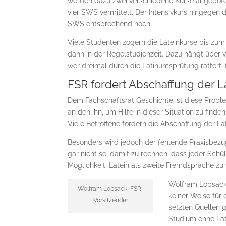
werden dazu zwei verschiedene Kurse angeboten.
vier SWS vermittelt. Der Intensivkurs hin­gegen
SWS ent­sprechend hoch.
Viele Studenten zögern die Lateinkurse bis zum 
dann in der Regelstudienzeit. Dazu hängt über 
wer dreimal durch die La­ti­numsprüfung rattert
FSR fordert Abschaffung der L
Dem Fachschaftsrat Geschichte ist diese Probl
an den ihn, um Hilfe in dieser Situation zu fin
Viele Betroffene fordern die Ab­schaf­fung der Lat
Besonders wird jedoch der fehlende Praxisbezug 
gar nicht sei damit zu rechnen, dass jeder Schü
Möglichkeit, Latein als zweite Fremdsprache zu
Wolfram Löbsack,
Wolfram Löbsack, FSR-
keiner Weise für 
Vorsitzender
setz­ten Quellen 
Studium ohne Lat