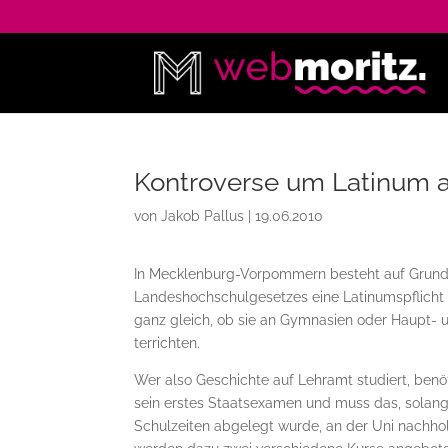
Kontroverse um Latinum am
von
Jakob Pallus
|
19.06.2010
In Mecklenburg-Vorpommern besteht auf Grun
Landeshochschulgesetzes eine La­ti­nums­pflicht 
ganz gleich, ob sie an Gymnasien oder Haupt- 
terrichten.
Wer also Geschichte auf Lehramt studiert, benö
sein erstes Staatsexamen und muss das, solange
Schulzeiten abgelegt wurde, an der ­U­ni nachhol