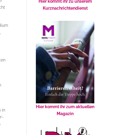
e
Hier kommt ihr zu unserem
cht
Kurznachrichtendienst
udium
,
ten
n
Hier kommt ihr zum aktuellen
 in
Magazin
r­
s