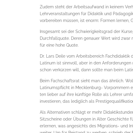
Zudem steht der Arbeitsaufwand in keinem Verhä
Lehrveranstaltungen für Didaktik und Pädagogik.
vorbereiten müssen, ist enorm: Formen lernen, 
Insgesamt sei der Schwierigkeitsgrad der Kurse,
Durchfallquote. Deren genauer Wert wird zwar ni
für eine hohe Quote.
Dr. Lars Deile vom Arbeitsbereich Fachdidaktik 
Latinum ist sinnvoll, aber in den Anforderungen 
schon verkürzen will, dann sollte man beim Lat
Beim Fachschaftsrat sieht man das ähnlich. Wol
Latinumspflicht in Meck­lenburg- Vorpommern ein
ten lieber auf ihre künftige Rolle als Lehrer umf
investieren, das lediglich als Prestigequalifikati
Als Alternativen schlägt er mehr Didaktikstund
Sitzscheine oder Übungen in Alter Geschichte f
erlernen, was angesichts des Migrations- und In
weiter. Um für Beistand zu werben, schrieb der F