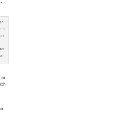
e­
en
 am
hen
ter
num
 man
uch
er