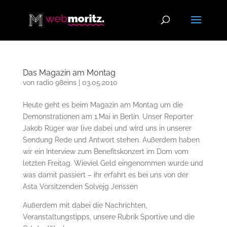
Das Magazin am Montag
von
radio 98eins
|
03.05.2010
Heute geht es beim Magazin am Montag um die
Demonstrationen am 1.Mai in Berlin. Unser Reporter
Jakob Rüger war live dabei und wird uns in unserer
Sendung Rede und Antwort stehen. Außerdem haben
wir ein Interview zum Benefitskonzert im Dom vom
letzten Freitag. Wieviel Geld eingenommen wurde und
was damit passiert – ihr erfahrt es bei uns von der
Asta Vorsitzenden Solvejg Jenssen
Außerdem mit dabei die Nachrichten,
Veranstaltungstipps, unsere Rubrik Sportive und die