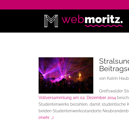
Stralsun
Beitrag
von
Katrin Hau
Greifswalder St
Vollversammlung am 02. Dezember 2014
beschl
Studentenwerks bezahlen, damit studentische K
beiden Studentenwerksstandorte Neubrandenburg
(mehr …)