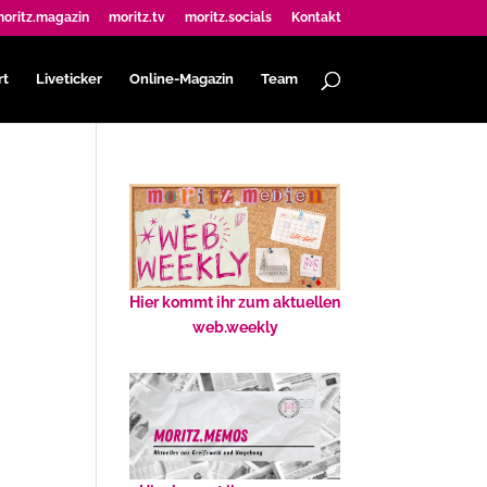
oritz.magazin
moritz.tv
moritz.socials
Kontakt
rt
Liveticker
Online-Magazin
Team
Hier kommt ihr zum aktuellen
web.weekly
.