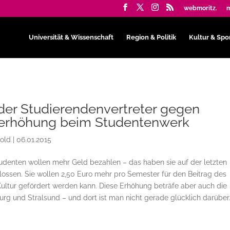
webmoritz.
m
Universität & Wissenschaft
Region & Politik
Kultur & Spo
der Studierendenvertreter gegen
serhöhung beim Studentenwerk
bold
|
06.01.2015
udenten wollen mehr Geld bezahlen – das haben sie auf der letzten
ossen. Sie wollen 2,50 Euro mehr pro Semester für den Beitrag des
ultur gefördert werden kann. Diese Erhöhung beträfe aber auch die
 und Stralsund – und dort ist man nicht gerade glücklich darüber