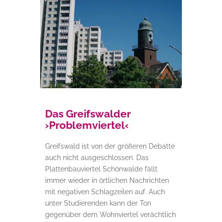
Das Greifswalder
›Problemviertel‹
Greifswald ist von der größeren Debatte
auch nicht ausgeschlossen. Das
Plattenbauviertel Schönwalde fällt
immer wieder in örtlichen Nachrichten
mit negativen Schlagzeilen auf. Auch
unter Studierenden kann der Ton
gegenüber dem Wohnviertel verächtlich