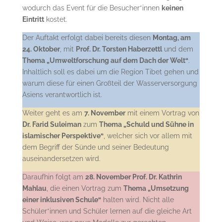
wodurch das Event für die Besucher*innen
keinen
Eintritt
kostet.
Der Auftakt erfolgt dabei bereits diesen
Montag, am
24. Oktober
, mit
Prof. Dr. Torsten Haberzettl
und dem
Thema „Umweltforschung auf dem Dach der Welt“
.
Inhaltlich soll es dabei um die Region Tibet gehen und
warum diese für einen Großteil der Wasserversorgung
Asiens verantwortlich ist.
Weiter geht es am
7. November
mit einem Vortrag von
Dr. Farid Suleiman
zum
Thema „Schuld und Sühne in
islamischer Perspektive“
, welcher sich vor allem mit
dem Begriff der Sünde und seiner Bedeutung
auseinandersetzen wird.
Daraufhin folgt am
28. November Prof. Dr. Kathrin
Mahlau
, die einen Vortrag zum
Thema „Umsetzung
einer inklusiven Schule“
halten wird. Nicht alle
Schüler*innen und Schüler lernen auf die gleiche Art