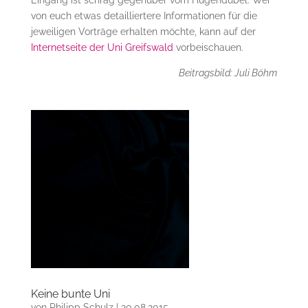
Eingang ist schräg gegenüber vom Hugendubel. Wer
von euch etwas detailliertere Informationen für die
jeweiligen Vorträge erhalten möchte, kann auf der
Internetseite der Uni Greifswald
vorbeischauen.
Beitragsbild: Juli Böhm
Keine bunte Uni
von
Philipp Schulz
|
20.08.2015