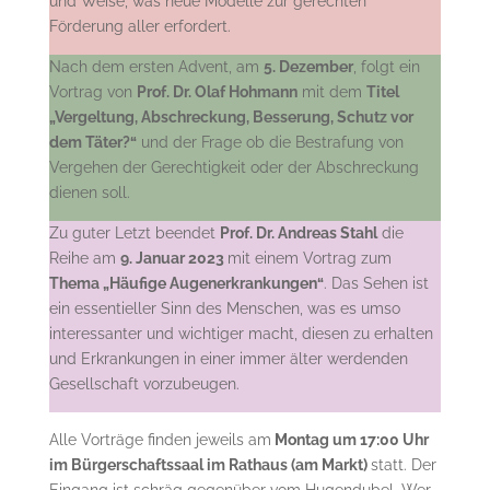
und Weise, was neue Modelle zur gerechten
Förderung aller erfordert.
Nach dem ersten Advent, am
5. Dezember
, folgt ein
Vortrag von
Prof. Dr. Olaf Hohmann
mit dem
Titel
„Vergeltung, Abschreckung, Besserung, Schutz vor
dem Täter?“
und der Frage ob die Bestrafung von
Vergehen der Gerechtigkeit oder der Abschreckung
dienen soll.
Zu guter Letzt beendet
Prof. Dr. Andreas Stahl
die
Reihe am
9. Januar 2023
mit einem Vortrag zum
Thema „Häufige Augenerkrankungen“
. Das Sehen ist
ein essentieller Sinn des Menschen, was es umso
interessanter und wichtiger macht, diesen zu erhalten
und Erkrankungen in einer immer älter werdenden
Gesellschaft vorzubeugen.
Alle Vorträge finden jeweils am
Montag um 17:00 Uhr
im Bürgerschaftssaal im Rathaus (am Markt)
statt. Der