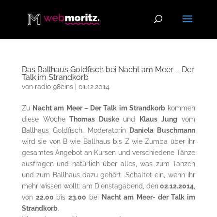
Das Ballhaus Goldfisch bei Nacht am Meer – Der
Talk im Strandkorb
von
radio 98eins
|
01.12.2014
Zu
Nacht am Meer – Der Talk im Strandkorb
kommen
diese Woche
Thomas Duske
und
Klaus Jung
vom
Ballhaus Goldfisch. Moderatorin
Daniela Buschmann
wird sie von B wie Ballhaus bis Z wie Zumba über ihr
gesamtes Angebot an Kursen und verschiedene Tänze
ausfragen und natürlich über alles, was zum Tanzen
und zum Ballhaus dazu gehört. Schaltet ein, wenn ihr
mehr wissen wollt: am Dienstagabend, den
02.12.2014
,
von
22.00
bis
23.00
bei
Nacht am Meer- der Talk im
Strandkorb
.