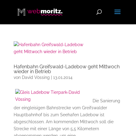
Hafenbahn Greifswald-Ladebow geht Mittwoch
wieder in Betrieb
von
David Vössing
|
13.01.2014
Die Sanierung
der eingleisigen Bahnstrecke vom Greifswalder
Hauptbahnhof bis zum Seehafen Ladebow ist
abgeschlossen. Am kommenden Mittwoch soll die
Strecke mit einer Länge von 5,5 Kilometern
abgenommen werden, um eine