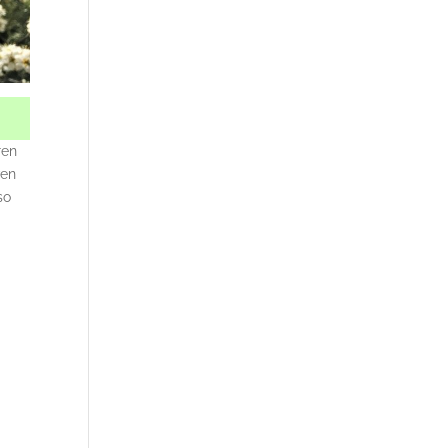
ren
ven
so