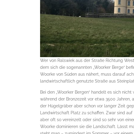
Wer von Ralswiek aus der Straße Richtung West
dem sich die sogenannten „Woorker Berge“ befin
Woorke von Süden aus nähert, muss darauf ach
landwirtschaftlich genutzte Straße aus Steinpla
Bei den „Woorker Bergen“ handelt es sich nicht 
während der Bronzezeit vor etwa 3500 Jahren, 
der Hügelgräber aber schon vor langer Zeit g
Landwirtschaft Platz zu schaffen. Zwar sind a
aber oft so vereinzelt oder sind so sehr von ei
Woorke dominieren sie die Landschaft. Lässt m
steht man – zumindest im Sommer – vor einem 