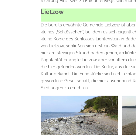
Richtung Binz. Wer zu Fuß unterwegs sein möch
Lietzow
Die bereits erwähnte Gemeinde Lietzow ist aber
kleines „Schlösschen“, bei dem es sich eigentli
kleine Kopie des Schlosses Lichtenstein in Ba
von Lietzow, schließen sich erst ein Wald und 
hier am steinigen Strand baden gehen, an kühle
Popularität erlangte Lietzow aber vor allem du
die hier gefunden wurden. Die Kultur, aus der s
Kultur bekannt. Die Fundstücke sind nicht einfac
gewordene Gesellschaft, die hier ausreichend R
Siedlungen zu errichten.