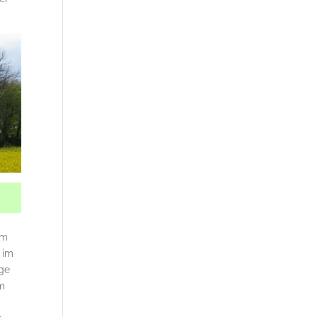
rm
 im
age
em