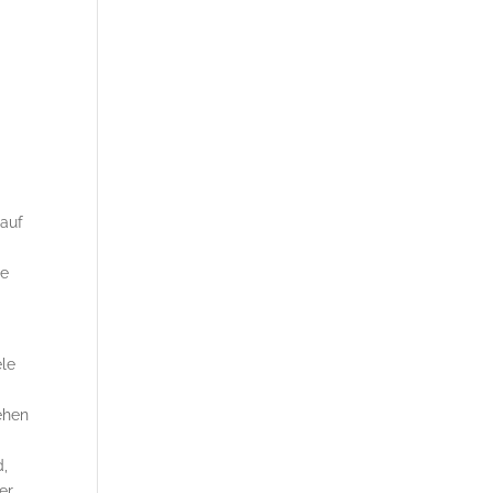
 auf
ne
ele
ehen
d,
er