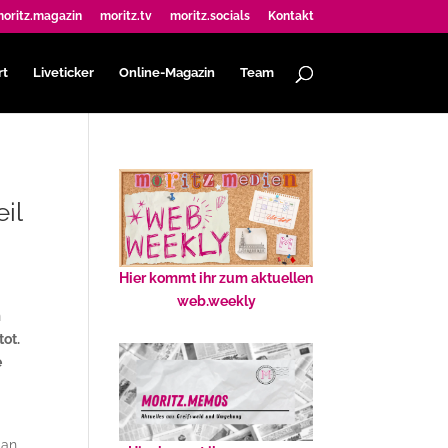
oritz.magazin
moritz.tv
moritz.socials
Kontakt
rt
Liveticker
Online-Magazin
Team
il
Hier kommt ihr zum aktuellen
web.weekly
m
tot.
e
 an