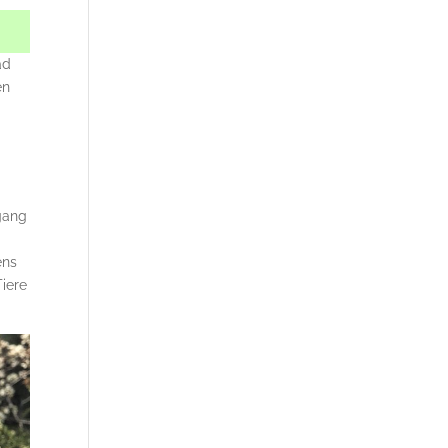
ad
en
gang
ens
Tiere