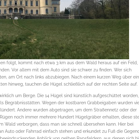
en folgt, kommt nach etwa 3 km aus dem Wald heraus auf ein Feld,
den. Vor allem mit dem Auto sind sie schwer zu finden. Wer sich
ten, am Ort nach links abzubiegen. Nach einem kurzen Weg über ei
tten hinweg, tauchen die Hügel schließlich auf der rechten Seite auf.
wirklich um Berge. Die 14 Hügel sind künstlich aufgeschüttet worden,
als Begräbnisstätten. Wegen der kostbaren Grabbeigaben wurden vi
eplündert. Andere wurden abgetragen, um dem Straßennetz oder der
uf Rügen noch immer mehrere Hundert Hügelgräber erhalten, diese st
nem Wald verborgen, dass man sie schnell übersehen kann. Hier bei
an Auto oder Fahrrad einfach stehen und erkundet zu Fuß die Gegen
beeindruckenden Anblick von gelben Rapsfeldern, aus denen sich hi