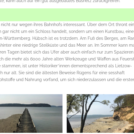
te, kann auch auf ein gut ausgebautes Busnetz zurückgreifen.
 nicht nur wegen ihres Bahnhofs interessant. Über dem Ort thront ei
ch gar nicht um ein Schloss handelt, sondern um einen Kunstbau, eine
den-Württemberg. Hübsch ist es trotzdem. Am Fuß des Berges, am Ra
dahinter eine niedrige Steilküste und das Meer an. Im Sommer kann m
ren Tagen bietet sich das Ufer aber auch einfach nur zum Spazieren
rch die mehr als 6000 Jahre alten Werkzeuge und Waffen aus Feuerst
ie stammen, ist unter Historiker*innen dementsprechend als Lietzow-
h nur alt. Sie sind die ältesten Beweise Rügens für eine sesshaft
ohstoffe und Nahrung vorfand, um sich niederzulassen und die erste