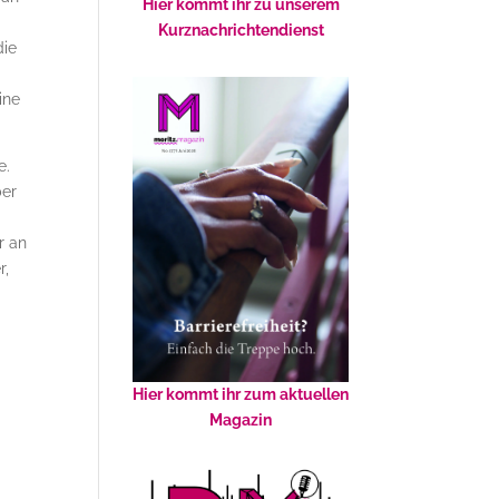
Hier kommt ihr zu unserem
Kurznachrichtendienst
die
ine
e.
ber
r an
r,
Hier kommt ihr zum aktuellen
Magazin