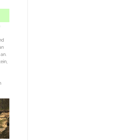
n
nd
an
 an.
ein,
n