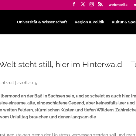
webmoritz.
m
Universität & Wissenschaft
Region & Politik
Kultur & Spo
elt steht still, hier im Hinterwald – Te
n
chtkrull
|
27.06.2019
Silbermond an der B96 in Sachsen sein, und so scheint es auch hier, i
e einsame, alte, eingeschlafene Gegend, aber keinesfalls leer und 
en weiten Feldern, stürmischen Küsten und tiefen Wäldern. Zahlreich
eit vom Unialltag brauchen und denen langsam die
aturen steigen, wenn der Unistress vergessen werden soll und man