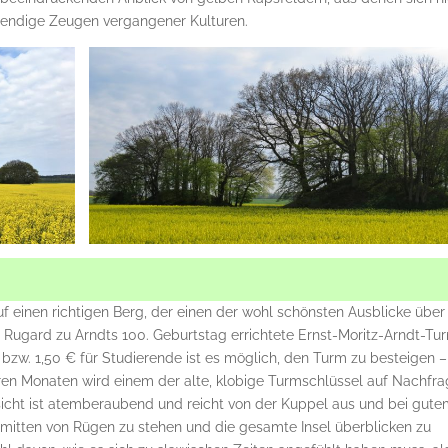
bendige Zeugen vergangener Kulturen.
 einen richtigen Berg, der einen der wohl schönsten Ausblicke über
 Rugard zu Arndts 100. Geburtstag errichtete Ernst-Moritz-Arndt-Tu
€ bzw. 1,50 € für Studierende ist es möglich, den Turm zu besteigen –
ren Monaten wird einem der alte, klobige Turmschlüssel auf Nachfr
sicht ist atemberaubend und reicht von der Kuppel aus und bei gut
Inmitten von Rügen zu stehen und die gesamte Insel überblicken zu