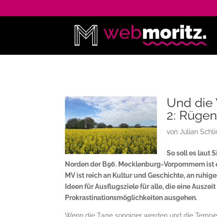
Und die W
2: Rüge
von
Julian Schli
So soll es laut 
Norden der B96. Mecklenburg-Vorpommern ist ein
MV ist reich an Kultur und Geschichte, an ruhig
Ideen für Ausflugsziele für alle, die eine Ausz
Prokrastinationsmöglichkeiten ausgehen.
Wenn die Tage sonniger werden und die Temper