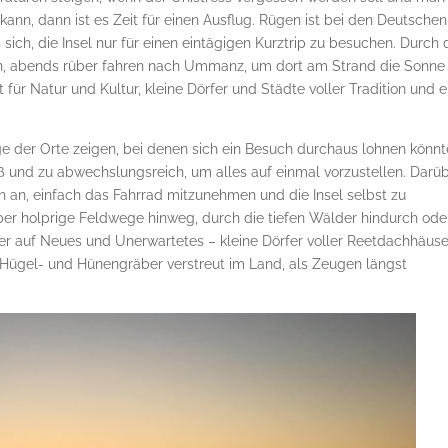
nn, dann ist es Zeit für einen Ausflug. Rügen ist bei den Deutschen
ich, die Insel nur für einen eintägigen Kurztrip zu besuchen. Durch 
en, abends rüber fahren nach Ummanz, um dort am Strand die Sonne
 für Natur und Kultur, kleine Dörfer und Städte voller Tradition und e
nige der Orte zeigen, bei denen sich ein Besuch durchaus lohnen könnt
roß und zu abwechslungsreich, um alles auf einmal vorzustellen. Darü
n an, einfach das Fahrrad mitzunehmen und die Insel selbst zu
ber holprige Feldwege hinweg, durch die tiefen Wälder hindurch ode
r auf Neues und Unerwartetes – kleine Dörfer voller Reetdachhäuse
n, Hügel- und Hünengräber verstreut im Land, als Zeugen längst