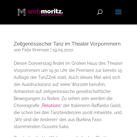
Zeitgenössischer Tanz im Theater Vorpommern
von
Felix Kremser
|
19.05.2010
Diesen Donnerstag findet im Großen Haus des Theater
Vorpommern um 19.30 Uhr die Premiere zur bereits 15.
Auflage der TanZZeit statt. Auch dieses Mal wird sich
der Ausdruckstanz auf seine Wurzeln berufen,
Antworten auf zeitgenössische gesellschaftliche
Bewegungen zu finden. Zu sehen sein werden die
Choreografie „
Relations
“ der Italienerin Raffaella Galdi,
die schon bei den Tanztendenzen 2008 mitwirkte, und
„Wir sind die Anderen“ des aus Burkina Faso
stammenden Ousséni Sako.