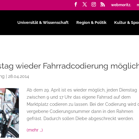
webmoritz.
m
Universität & Wissenschaft
Region & Politik
Kultur & Spo
stag wieder Fahrradcodierung möglic
ing
|
28.04.2014
Ab dem 29. April ist es wieder möglich, jeden Dienstag
zwischen 9 und 17 Uhr das eigene Fahrrad auf dem
Marktplatz codieren zu lassen. Bei der Codierung wird 
vergebene Codierungsnummer dann in den Rahmen
gefräst. Dadurch sollen Diebe abgeschreckt werden.
(mehr …)