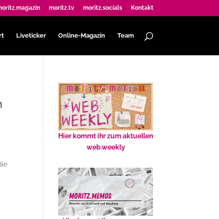
oritz.magazin
moritz.tv
moritz.socials
Kontakt
rt
Liveticker
Online-Magazin
Team
h
Hier kommt ihr zum aktuellen
web.weekly
die