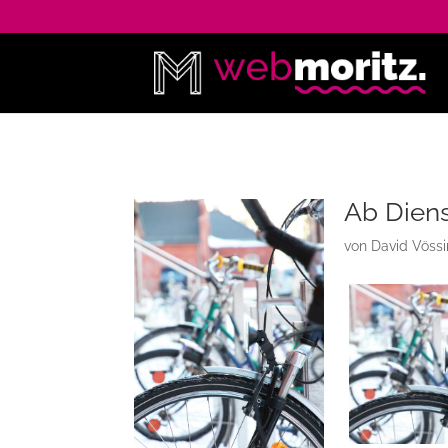
Ab Dien
von
David Vöss