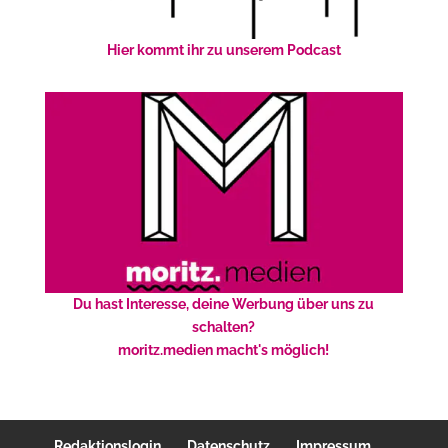
Hier kommt ihr zu unserem Podcast
Du hast Interesse, deine Werbung über uns zu
schalten?
moritz.medien macht's möglich!
Redaktionslogin
Datenschutz
Impressum