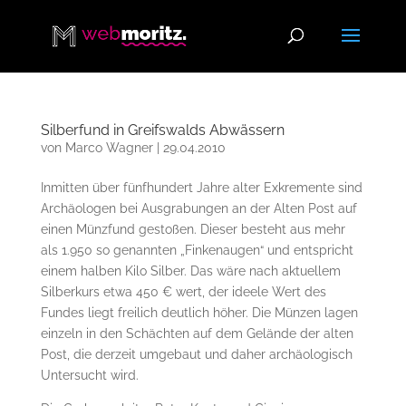
Silberfund in Greifswalds Abwässern
von
Marco Wagner
|
29.04.2010
Inmitten über fünfhundert Jahre alter Exkremente sind
Archäologen bei Ausgrabungen an der Alten Post auf
einen Münzfund gestoßen. Dieser besteht aus mehr
als 1.950 so genannten „Finkenaugen“ und entspricht
einem halben Kilo Silber. Das wäre nach aktuellem
Silberkurs etwa 450 € wert, der ideele Wert des
Fundes liegt freilich deutlich höher. Die Münzen lagen
einzeln in den Schächten auf dem Gelände der alten
Post, die derzeit umgebaut und daher archäologisch
Untersucht wird.