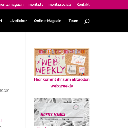
oritz.magazin
moritz.tv
moritz.socials
Kontakt
rt
Liveticker
Online-Magazin
Team
Hier kommt ihr zum aktuellen
web.weekly
entar
d
n