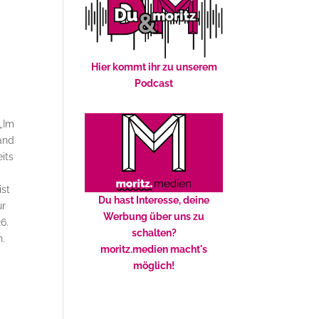
Hier kommt ihr zu unserem
Podcast
 „Im
and
its
ist
Du hast Interesse, deine
ur
Werbung über uns zu
6.
schalten?
n.
moritz.medien macht's
möglich!