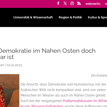
webmoritz.
m
Universität & Wissenschaft
Region & Politik
Kultur & Spo
emokratie im Nahen Osten doch
r ist
ran
|
02.11.2013
Ein Komm
Die Ansicht, dass Demokratie und Humanismus mit der
Arabischen Welt nicht kompatibel sind, wird von vielen
Menschen im Westen als auch im Nahen Osten geteilt.
Auch bei der vergangenen
Podiumsdiskussion im Alfrie
Krupp Wissenschaftskolleg
wurde diese Auffassung vo