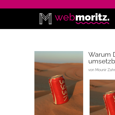
Warum D
umsetzba
von
Mounir Zah