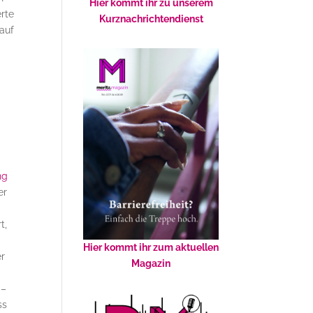
Hier kommt ihr zu unserem
rte
Kurznachrichtendienst
auf
ng
er
t,
Hier kommt ihr zum aktuellen
er
Magazin
 –
ss