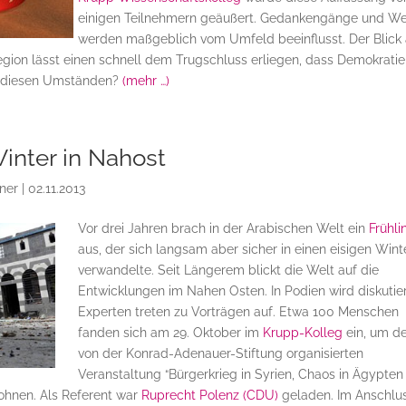
einigen Teilnehmern geäußert. Gedankengänge und We
werden maßgeblich vom Umfeld beeinflusst. Der Blick 
gion lässt einen schnell dem Trugschluss erliegen, dass Demokratie
u diesen Umständen?
(mehr …)
Winter in Nahost
ner
|
02.11.2013
Vor drei Jahren brach in der Arabischen Welt ein
Frühli
aus, der sich langsam aber sicher in einen eisigen Wint
verwandelte. Seit Längerem blickt die Welt auf die
Entwicklungen im Nahen Osten. In Podien wird diskutier
Experten treten zu Vorträgen auf. Etwa 100 Menschen
fanden sich am 29. Oktober im
Krupp-Kolleg
ein, um d
von der Konrad-Adenauer-Stiftung organisierten
Veranstaltung “Bürgerkrieg in Syrien, Chaos in Ägypten
ohnen. Als Referent war
Ruprecht Polenz (CDU)
geladen. Im Anschlu