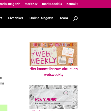
oritz.magazin
moritz.tv
moritz.socials
Kontakt
rt
Liveticker
Online-Magazin
Team
Hier kommt ihr zum aktuellen
web.weekly
on
 im
.