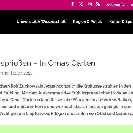
webmoritz.
m
Universität & Wissenschaft
Region & Politik
Kultur & Spo
 sprießen – In Omas Garten
rtner
|
11.04.2021
chern Rolf Zuckowskis „Vogelhochzeit“, die Krokusse strahlen in den
ist Frühling! Mit dem Aufkommen des Frühlings erwachen in vielen v
ihe
In Omas Garten
erfahrt ihr, welche Pflanzen ihr auf eurem Balkon,
hen und anbauen könnt und wie euch das am besten gelingt. In den
 Wichtige zum Einpflanzen, Pflegen und Ernten von Obst und Gemüse