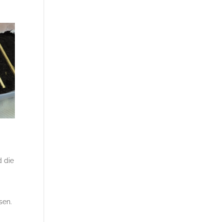
d die
sen.