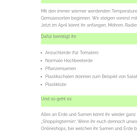
Mit den immer wärmer werdenden Temperaturen
Gemüsesorten beginnen. Wir steigen vorerst mit
Jetzt im April könnt ihr anfangen, Möhren, Rad
Dafür benötigt ihr:
Anzuchterde (für Tomaten)
Normale Hochbeeterde
Pflanzensamen
Plastikschalen (können zum Beispiel von Sal
Plastiktüte
Und so geht es:
Alles an Erde und Samen könnt ihr wieder ganz
„Shoppingtermin“. Wenn ihr euch dennoch unwohl
Onlineshops, bei welchen ihr Samen und Erde b