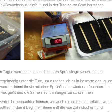
Mini-Gewächshaus“ einfällt und in der Tüte ca. 20 Grad herrschen.
en Tagen werdet ihr schon die ersten Sprösslinge sehen können.
elmäßig unter die Tüte, um zu sehen, ob es in ihr warm genug un
n werden, könnt ihr sie mit einer Sprühflasche wieder anfeuchten. Ihr
 zu viel gießt und die Samen nicht anfangen zu schwimmen.
werdet ihr beobachten können, wie auch die ersten Laubblätter wach
olltet ihr damit beginnen, ihnen mithilfe von Zahnstochern und