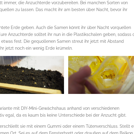
ritt immer, die Anzuchterde vorzubereiten. Bei manchen Sorten von
rquellen zu lassen. Das macht ihr am besten über Nacht, bevor ihr
uchtete Erde geben. Auch die Samen könnt ihr über Nacht vorquellen
ure Anzuchterde solltet ihr nun in die Plastikschalen geben, sodass 
ie etwas fest. Die gequollenen Samen streut ihr jetzt mit Abstand
ihr jetzt noch ein wenig Erde krümeln.
tvariante mit DIY-Mini-Gewächshaus anhand von verschiedenen
ativ egal, da es kaum bis keine Unterschiede bei der Anzucht gibt.
verschließt sie mit einem Gummi oder einem Tütenverschluss. Stellt 
armen Ort. Sei es auf dem Fensterbrett oder draußen auf dem Balkon.