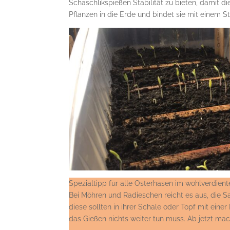
Schaschlikspießen Stabilität zu bieten, damit d
Pflanzen in die Erde und bindet sie mit einem
Spezialtipp für alle Osterhasen im wohlverdien
Bei Möhren und Radieschen reicht es aus, die S
diese sollten in ihrer Schale oder Topf mit eine
das Gießen nichts weiter tun muss. Ab jetzt mac