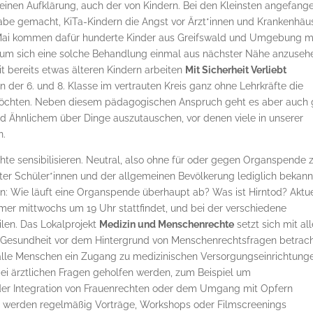
einen Aufklärung, auch der von Kindern. Bei den Kleinsten angefange
abe gemacht, KiTa-Kindern die Angst vor Ärzt*innen und Krankenhäu
ai kommen dafür hunderte Kinder aus Greifswald und Umgebung m
n, um sich eine solche Behandlung einmal aus nächster Nähe anzuseh
Mit bereits etwas älteren Kindern arbeiten
Mit Sicherheit Verliebt
 der 6. und 8. Klasse im vertrauten Kreis ganz ohne Lehrkräfte die
möchten. Neben diesem pädagogischen Anspruch geht es aber auch
d Ähnlichem über Dinge auszutauschen, vor denen viele in unserer
n.
te sensibilisieren. Neutral, also ohne für oder gegen Organspende 
er Schüler*innen und der allgemeinen Bevölkerung lediglich bekann
n: Wie läuft eine Organspende überhaupt ab? Was ist Hirntod? Aktue
immer mittwochs um 19 Uhr stattfindet, und bei der verschiedene
ilen. Das Lokalprojekt
Medizin und Menschenrechte
setzt sich mit al
 Gesundheit vor dem Hintergrund von Menschenrechtsfragen betrac
alle Menschen ein Zugang zu medizinischen Versorgungseinrichtung
ei ärztlichen Fragen geholfen werden, zum Beispiel um
 der Integration von Frauenrechten oder dem Umgang mit Opfern
n werden regelmäßig Vorträge, Workshops oder Filmscreenings