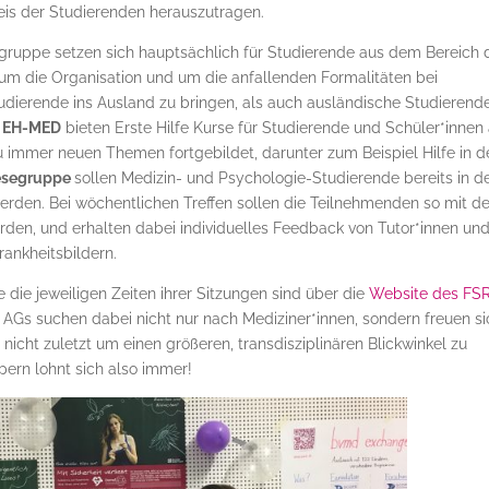
eis der Studierenden herauszutragen.
uppe setzen sich hauptsächlich für Studierende aus dem Bereich 
um die Organisation und um die anfallenden Formalitäten bei
udierende ins Ausland zu bringen, als auch ausländische Studierend
G
EH-MED
bieten Erste Hilfe Kurse für Studierende und Schüler*innen 
 immer neuen Themen fortgebildet, darunter zum Beispiel Hilfe in d
segruppe
sollen Medizin- und Psychologie-Studierende bereits in d
erden. Bei wöchentlichen Treffen sollen die Teilnehmenden so mit 
den, und erhalten dabei individuelles Feedback von Tutor*innen un
rankheitsbildern.
die jeweiligen Zeiten ihrer Sitzungen sind über die
Website des FS
 AGs suchen dabei nicht nur nach Mediziner*innen, sondern freuen si
icht zuletzt um einen größeren, transdisziplinären Blickwinkel zu
ern lohnt sich also immer!