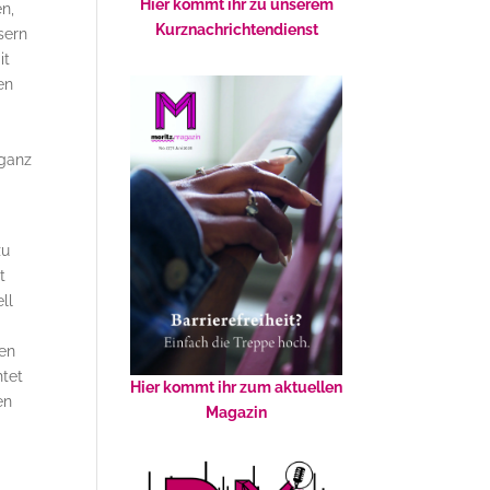
Hier kommt ihr zu unserem
n,
Kurznachrichtendienst
sern
it
en
 ganz
zu
t
ll
len
htet
Hier kommt ihr zum aktuellen
en
Magazin