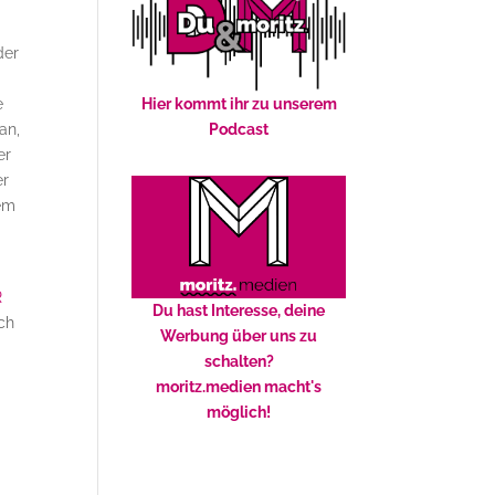
der
e
Hier kommt ihr zu unserem
an,
Podcast
er
er
dem
d
R
Du hast Interesse, deine
ch
Werbung über uns zu
schalten?
moritz.medien macht's
möglich!