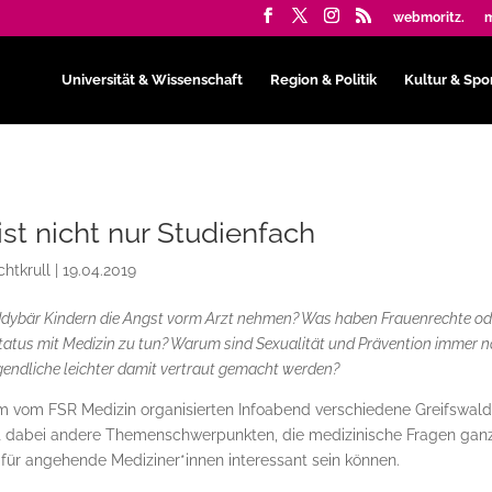
webmoritz.
m
Universität & Wissenschaft
Region & Politik
Kultur & Spo
ist nicht nur Studienfach
chtkrull
|
19.04.2019
ddybär Kindern die Angst vorm Arzt nehmen? Was haben Frauenrechte od
tatus mit Medizin zu tun? Warum sind Sexualität und Prävention immer 
endliche leichter damit vertraut gemacht werden?
em vom FSR Medizin organisierten Infoabend verschiedene Greifswald
tzt dabei andere Themenschwerpunkten, die medizinische Fragen gan
r für angehende Mediziner*innen interessant sein können.