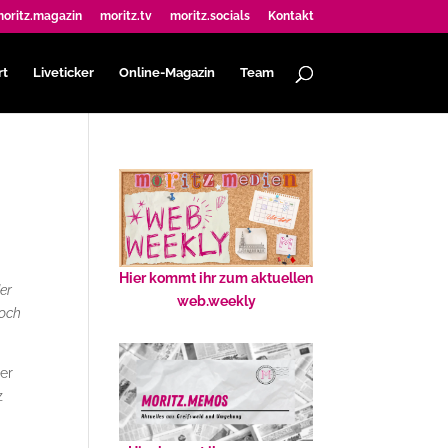
oritz.magazin
moritz.tv
moritz.socials
Kontakt
rt
Liveticker
Online-Magazin
Team
Hier kommt ihr zum aktuellen
er
web.weekly
noch
er
z