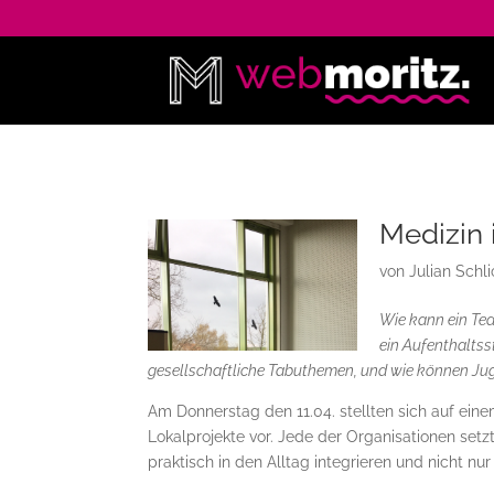
Medizin 
von
Julian Schli
Wie kann ein Te
ein Aufenthaltss
gesellschaftliche Tabuthemen, und wie können Jug
Am Donnerstag den 11.04. stellten sich auf ein
Lokalprojekte vor. Jede der Organisationen se
praktisch in den Alltag integrieren und nicht nu