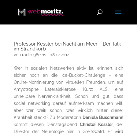
Professor Kessler bei Nacht am Meer – Der Talk
im Strandkorb
von
radio 98eins
|
08.12.2014
Wer in sozialen Netzwerken aktiv ist, erinnert sich
sicher noch an die Ice-Bucket-Challenge – eine
Online-Nominierung von virtuellen Freunden, um auf
Amyotrophe Lateralsklerose. Kurz: ALS, eine
unheilbare Nervenkrankheit. Schön und gut, dass
social networking darauf aufmerksam machen will,
aber wer weiß schon, was wirklich hinter dieser
Krankheit steckt? Zu Moderatorin
Daniela Buschmann
kommt diesen Dienstagabend
Christof Kessler
, der
Direktor der Neurologie hier in Greifswald. Er wird