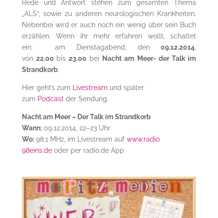
Rede und Antwort stehen zum gesamten Thema
„ALS“, sowie zu anderen neurologischen Krankheiten.
Nebenbei wird er auch noch ein wenig über sein Buch
erzählen. Wenn ihr mehr erfahren wollt, schaltet
ein: am Dienstagabend, den
09.12.2014
,
von
22.00
bis
23.00
bei
Nacht am Meer- der Talk im
Strandkorb
.
Hier geht’s zum
Livestream
und später
zum
Podcast
der Sendung.
Nacht am Meer – Der Talk im Strandkorb
Wann:
09.12.2014, 22–23 Uhr
Wo:
98,1 MHz, im Livestream auf
www.radio
98eins.de
oder per radio.de App