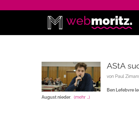
AStA suc
von
Paul Ziman
Ben Lefebvre le
August nieder
.
(mehr …)