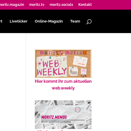
oritz.magazin
moritz.tv
moritz.socials
Kontakt
rt
Liveticker
Online-Magazin
Team
Hier kommt ihr zum aktuellen
web.weekly