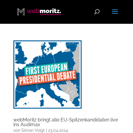
webMoritz bringt alle EU-Spitzenkandidaten live
ins Audimax
von
Simon Voigt
|
23.04.2014