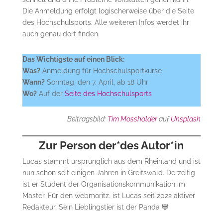
Die Anmeldung erfolgt logischerweise über die Seite
des Hochschulsports. Alle weiteren Infos werdet ihr
auch genau dort finden.
Das Wichtigste auf einen Blick:
Was?
Anmeldung für Hochschulsportkurse
Wann?
Sonntag, den 7. April, ab 18 Uhr
Wo?
Auf der
Seite des Hochschulsports
Beitragsbild:
Tim Mossholder
auf
Unsplash
Zur Person der*des Autor*in
Lucas stammt ursprünglich aus dem Rheinland und ist
nun schon seit einigen Jahren in Greifswald. Derzeitig
ist er Student der Organisationskommunikation im
Master. Für den webmoritz. ist Lucas seit 2022 aktiver
Redakteur. Sein Lieblingstier ist der Panda 🐼