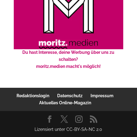
Du hast Interesse, deine Werbung über uns zu
schalten?
moritz.medien macht's möglich!
Redaktionslogin
Datenschutz
Impressum
Aktuelles Online-Magazin
Lizensiert unter CC-BY-SA-NC 2.0