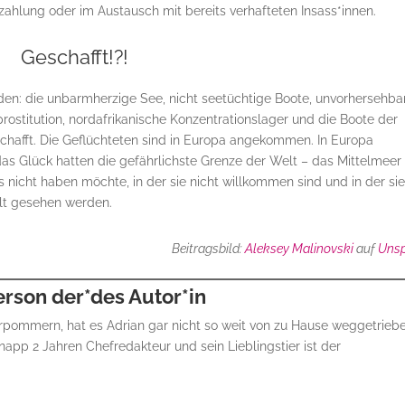
zahlung oder im Austausch mit bereits verhafteten Insass*innen.
Geschafft!?!
n: die unbarmherzige See, nicht seetüchtige Boote, unvorhersehba
stitution, nordafrikanische Konzentrationslager und die Boote der
chafft. Die Geflüchteten sind in Europa angekommen. In Europa
as Glück hatten die gefährlichste Grenze der Welt – das Mittelmeer
ts nicht haben möchte, in der sie nicht willkommen sind und in der sie
lt gesehen werden.
Beitragsbild:
Aleksey Malinovski
auf
Uns
erson der*des Autor*in
ommern, hat es Adrian gar nicht so weit von zu Hause weggetriebe
pp 2 Jahren Chefredakteur und sein Lieblingstier ist der