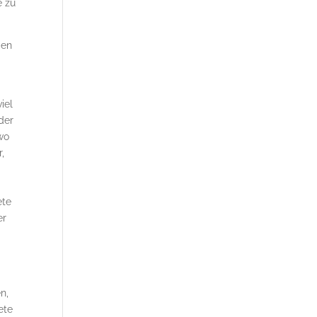
e zu
gen
iel
der
wo
,
ete
er
n,
ete