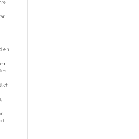
hre
ar
s
d ein
zdem
äfen
tlich
,
en
end