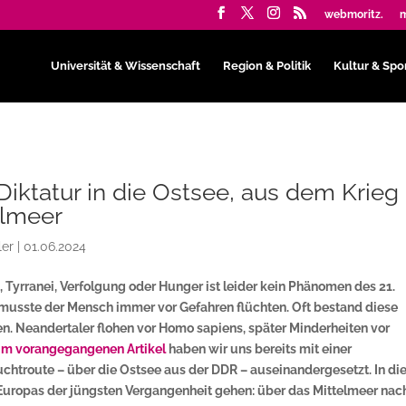
webmoritz.
m
Universität & Wissenschaft
Region & Politik
Kultur & Spo
Diktatur in die Ostsee, aus dem Krieg
elmeer
ler
|
01.06.2024
g, Tyrranei, Verfolgung oder Hunger ist leider kein Phänomen des 21.
t musste der Mensch immer vor Gefahren flüchten. Oft bestand diese
en. Neandertaler flohen vor Homo sapiens, später Minderheiten vor
Im vorangegangenen Artikel
haben wir uns bereits mit einer
chtroute – über die Ostsee aus der DDR – auseinandergesetzt. In d
e Europas der jüngsten Vergangenheit gehen: über das Mittelmeer nac