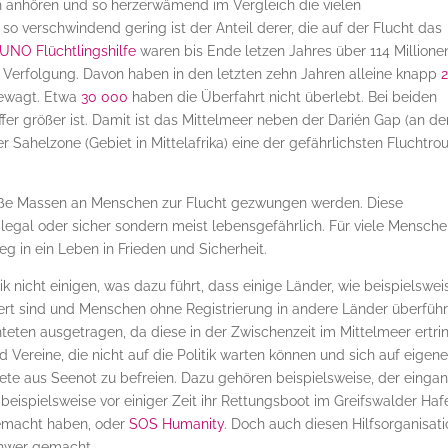
ch anhören und so herzerwämend im Vergleich die vielen
o verschwindend gering ist der Anteil derer, die auf der Flucht das
UNO Flüchtlingshilfe
waren bis Ende letzen Jahres über 114 Millione
 Verfolgung. Davon haben in den letzten zehn Jahren alleine knapp
2
gewagt. Etwa
30 000
haben die Überfahrt nicht überlebt. Bei beiden
fer größer ist. Damit ist das Mittelmeer neben der Darién Gap (an de
Sahelzone (Gebiet in Mittelafrika) eine der gefährlichsten Fluchtro
oße Massen an Menschen zur Flucht gezwungen werden. Diese
n legal oder sicher sondern meist lebensgefährlich. Für viele Mensch
eg in ein Leben in Frieden und Sicherheit.
 nicht einigen, was dazu führt, dass einige Länder, wie beispielswei
dert sind und Menschen ohne Registrierung in andere Länder überführ
teten ausgetragen, da diese in der Zwischenzeit im Mittelmeer ertri
Vereine, die nicht auf die Politik warten können und sich auf eigen
ete aus Seenot zu befreien. Dazu gehören beispielsweise, der einga
e beispielsweise vor einiger Zeit ihr Rettungsboot im Greifswalder Haf
gemacht haben, oder
SOS Humanity
. Doch auch diesen Hilfsorganisat
chwer gemacht.