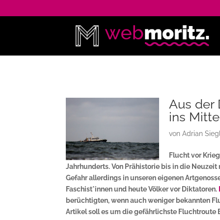
Aus der 
ins Mitt
von
Adrian Sieg
Flucht vor Krie
Jahrhunderts. Von Prähistorie bis in die Neuzei
Gefahr allerdings in unseren eigenen Artgenoss
Faschist*innen und heute Völker vor Diktatoren.
berüchtigten, wenn auch weniger bekannten Flu
Artikel soll es um die gefährlichste Fluchtrout