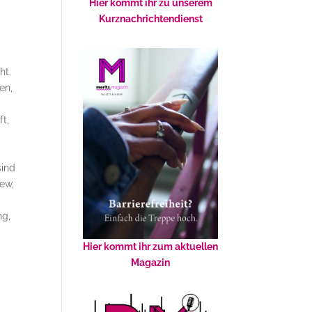
Hier kommt ihr zu unserem
Kurznachrichtendienst
ht.
en,
t,
sind
ew,
ng,
Hier kommt ihr zum aktuellen
Magazin