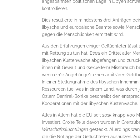
angespannten politischen Lage in Libyen schwe
kontrollieren.
Dies resultierte in mindestens drei Anträgen be
libysche und europäische Beamte sowie Mensch
gegen die Menschlichkeit ermittelt wird.
Aus den Erfahrungen einiger Geflüchteter lässt
mit Rettung zu tun hat. Etwa ein Drittel aller M
libyschen Küstenwache abgefangen und zurück n
ihnen mit Gewalt und (sexuellem) Missbrauch be
wenn ein*e Angehörige*r einen arbiträren Geldbe
In einer Stellungnahme des libyschen Innenmin
Ressourcen tue, was in einem Land, was durch 
Özlem Demirel-Böhlke beschreibt den entsprech
Kooperationen mit der libyschen Küstenwache.
Alles in Allem hat die EU seit 2015 knapp 500 
investiert. Große Teile davon wurden in Grenz
Wirtschaftsflüchtlingen
gesteckt. Allerdings wan
die die Notlage der Geflüchteten ausnutzen. Au