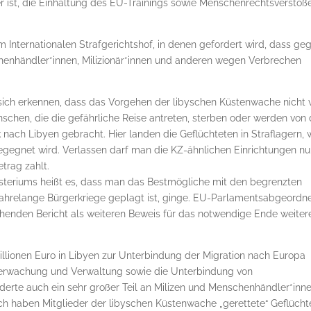
r ist, die Einhaltung des EU-Trainings sowie Menschenrechtsverstöß
im Internationalen Strafgerichtshof, in denen gefordert wird, dass ge
enhändler*innen, Milizionär*innen und anderen wegen Verbrechen
 sich erkennen, dass das Vorgehen der libyschen Küstenwache nicht v
enschen, die die gefährliche Reise antreten, sterben oder werden von 
ach Libyen gebracht. Hier landen die Geflüchteten in Straflagern, 
gegnet wird. Verlassen darf man die KZ-ähnlichen Einrichtungen nur
trag zahlt.
isteriums heißt es, dass man das Bestmögliche mit den begrenzten
jahrelange Bürgerkriege geplagt ist, ginge. EU-Parlamentsabgeordn
enden Bericht als weiteren Beweis für das notwendige Ende weiter
Millionen Euro in Libyen zur Unterbindung der Migration nach Europa
überwachung und Verwaltung sowie die Unterbindung von
derte auch ein sehr großer Teil an Milizen und Menschenhändler*inne
ch haben Mitglieder der libyschen Küstenwache „gerettete“ Geflücht