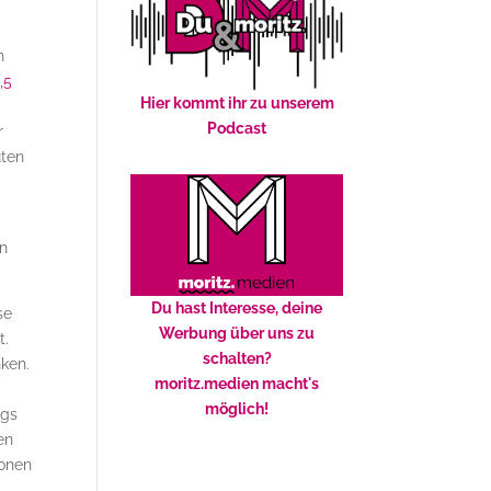
n
,5
Hier kommt ihr zu unserem
Podcast
r
uten
en
Du hast Interesse, deine
se
Werbung über uns zu
t.
schalten?
nken.
moritz.medien macht's
e
möglich!
ngs
en
ionen