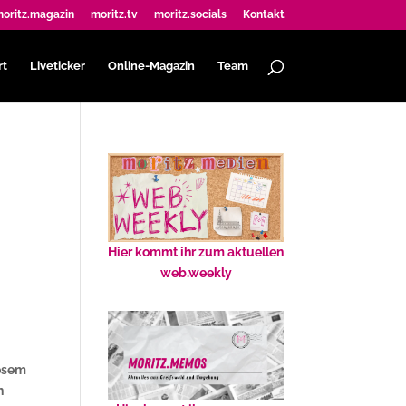
oritz.magazin
moritz.tv
moritz.socials
Kontakt
rt
Liveticker
Online-Magazin
Team
Hier kommt ihr zum aktuellen
web.weekly
iesem
h