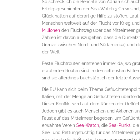
So schrecklich die Berichte von Adrian sich au
Erfolgsgeschichten der Sea-Watch 3 Crew sind, s
Glück hatten auf derartige Hilfe zu stoßen. Laut
Menschen weltweit auf der Flucht vor Krieg und
Millionen
den Fluchtweg über das Mittelmeer 
Zahlen ist davon auszugehen, dass die Dunkelzif
Grenze zwischen Nord- und Südamerika) und der 
der Welt.
Feste Fluchtrouten entstehen immer da, wo gr
etablierten Routen sind in den seltensten Fälle
sind sie allerdings buchstäblich der letzte Ausw
Die EU kann sich beim Thema Geflüchtetenpolitik
Italien, mit der Menge an Geflüchteten überfor
Dieser Konflikt wird auf dem Rücken der Geflüch
Jedoch gibt es auch Menschen und Aktionen und 
Faust auf das Mittelmeer begeben, um Geflücht
erwähnte Verein
Sea-Watch
, die
Sea-Punks
, di
See- und Rettungstüchtig für das Mittelmeer 
wird durch die Politik das Leben zunehmend s