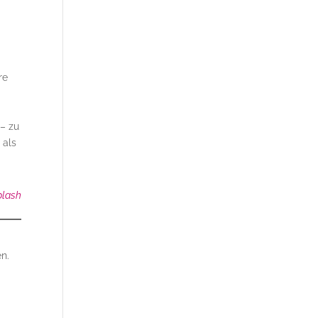
re
 – zu
 als
plash
n.