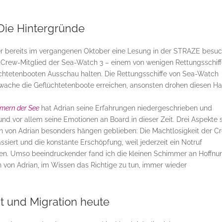
Die Hintergründe
r bereits im vergangenen Oktober eine Lesung in der STRAZE besuc
 Crew-Mitglied der Sea-Watch 3 – einem von wenigen Rettungsschiff
chtetenbooten Ausschau halten. Die Rettungsschiffe von Sea-Watch
wache die Geflüchtetenboote erreichen, ansonsten drohen diesen Haf
mern der See
hat Adrian seine Erfahrungen niedergeschrieben und
 und vor allem seine Emotionen an Board in dieser Zeit. Drei Aspekte 
n von Adrian besonders hängen geblieben: Die Machtlosigkeit der Cr
siert und die konstante Erschöpfung, weil jederzeit ein Notruf
sen. Umso beeindruckender fand ich die kleinen Schimmer an Hoffnu
 von Adrian, im Wissen das Richtige zu tun, immer wieder
t und Migration heute