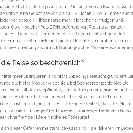
ng ein Verbot für Rettungsschiffe mit Geflüchteten an Board. Diese d
rstoß droht eine Geldstrafe von bis zu 1 Millionen Euro. Stimmen aus 
ieder vor, dass die Hilfseinsätze mehr Menschen ermutigen und
wagen. Ob ein solcher Pull-Effekt aufgrund von Rettungseinsätzen
ht belegt. Daran hat sich in den letzten Jahren nicht viel geändert.
 Ertrinken retten, diskutiert die Politik weiterhin darüber, wie man 
ht: Seenotrettung als Sinnbild für ungewollte Masseneinwanderung
die Reise so beschwerlich?
Mittelmeer überqueren, sind nicht unbedingt seetüchtig und erfülle
ürde auch eine Möglichkeit zählen, bei Seenot rechtzeitig Notrufe
 diesem Fall dazu verpflichtet, eine Rettung zu organisieren und zu
e dieser Boote noch die verantwortlichen Staaten sonderlich an
as so ist, erfahrt ihr gleich. Es ist keine Seltenheit, dass der Motor
r funktioniert. Ein Segel? Fehlanzeige. In der Regel bedeutet das auf
r, ohne fremde Hilfe ein sicheres Todesurteil.
 sich dieser Gefahren meistens bewusst sind – sie riskieren ihr Lebe