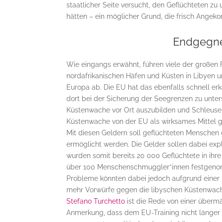
staatlicher Seite versucht, den Geflüchteten zu 
hätten – ein möglicher Grund, die frisch Ange
Endgegne
Wie eingangs erwähnt, führen viele der großen 
nordafrikanischen Häfen und Küsten in Libyen u
Europa ab. Die EU hat das ebenfalls schnell er
dort bei der Sicherung der Seegrenzen zu unte
Küstenwache vor Ort auszubilden und Schleuse
Küstenwache von der EU als wirksames Mittel ge
Mit diesen Geldern soll geflüchteten Menschen 
ermöglicht werden. Die Gelder sollen dabei expl
wurden somit bereits 20 000 Geflüchtete in ihr
über 100 Menschenschmuggler*innen festgen
Probleme könnten dabei jedoch aufgrund einer 
mehr Vorwürfe gegen die libyschen Küstenwac
Stefano Turchetto
ist die Rede von einer über
Anmerkung, dass dem EU-Training nicht länger g