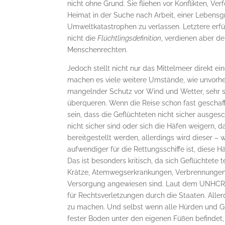
nicht ohne Grund. Sie fliehen vor Konflikten, 
Heimat in der Suche nach Arbeit, einer Lebens
Umweltkatastrophen zu verlassen. Letztere erf
nicht die
Flüchtlingsdefinition
, verdienen aber d
Menschenrechten.
Jedoch stellt nicht nur das Mittelmeer direkt ei
machen es viele weitere Umstände, wie unvorh
mangelnder Schutz vor Wind und Wetter, sehr s
überqueren. Wenn die Reise schon fast geschaff
sein, dass die Geflüchteten nicht sicher ausge
nicht sicher sind oder sich die Häfen weigern, 
bereitgestellt werden, allerdings wird dieser – w
aufwendiger für die Rettungsschiffe ist, diese H
Das ist besonders kritisch, da sich Geflüchtete 
Krätze, Atemwegserkrankungen, Verbrennungen,
Versorgung angewiesen sind. Laut dem UNHCR e
für Rechtsverletzungen durch die Staaten. Aller
zu machen. Und selbst wenn alle Hürden und 
fester Boden unter den eigenen Füßen befindet, 