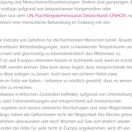
Verfolgung und Menschenrechtsverletzungen. Andere sind gezwungen, i
grundlage aufgrund von beispielsweise Hungersnöten oder
üllen laut dem
UN-Flüchtlingskommissariat Deutschland (UNHCR)
zw
ennoch eine menschliche Behandlung im Einklang mit den
ne Vielzahl von Gefahren für die flüchtenden Menschen bereit. Abseit
ersehbare Wetterbedingungen, stark schwankende Temperaturen un
chwer und gleichzeitig so lebensbedrohlich das Mittelmeer zu
t ist und Europas rettenden Küsten in Sichtweite sind, kann es trot
schifft werden können. Dies kann daran liegen, dass entsprechende H
das Boot anlegen zu lassen. Auch kann ein sicherer Hafen zwar
ie im Falle von Italien – teilweise so nördlich gewählt, dass es wesen
äfen zu erreichen.
teilweise in kritischen Zuständen befinden, aufgrund von Unterkühlung
 oder Folterverletzungen und entsprechend auf medizinischen
rgeben sich daraus zahlreiche Rechtsfragen und viele Möglichkeit
dings haben die Geflüchteten nicht die Möglichkeit ihre Rechte gelt
Gefahren überwunden und nach Wochen auf See sich endlich wieder
endet die Hölle für viele nicht. In Europa angekommen, wird oft von