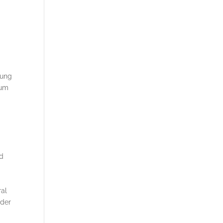
tung
 um
nd
ral
 der