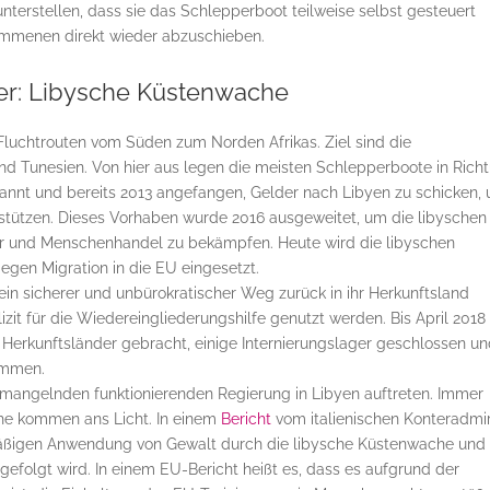
unterstellen, dass sie das Schlepperboot teilweise selbst gesteuert
kommenen direkt wieder abzuschieben.
r: Libysche Küstenwache
Fluchtrouten vom Süden zum Norden Afrikas. Ziel sind die
nd Tunesien. Von hier aus legen die meisten Schlepperboote in Rich
kannt und bereits 2013 angefangen, Gelder nach Libyen zu schicken,
rstützen. Dieses Vorhaben wurde 2016 ausgeweitet, um die libyschen
r und Menschenhandel zu bekämpfen. Heute wird die libyschen
gen Migration in die EU eingesetzt.
ein sicherer und unbürokratischer Weg zurück in ihr Herkunftsland
izit für die Wiedereingliederungshilfe genutzt werden. Bis April 2018
e Herkunftsländer gebracht, einige Internierungslager geschlossen u
ommen.
mangelnden funktionierenden Regierung in Libyen auftreten. Immer
he kommen ans Licht. In einem
Bericht
vom italienischen Konteradmi
mäßigen Anwendung von Gewalt durch die libysche Küstenwache und
efolgt wird. In einem EU-Bericht heißt es, dass es aufgrund der