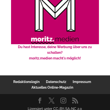
Du hast Interesse, deine Werbung über uns zu
schalten?
moritz.medien macht's möglich!
Redaktionslogin
Datenschutz
Impressum
Aktuelles Online-Magazin
Lizensiert unter CC-BY-SA-NC 2.0