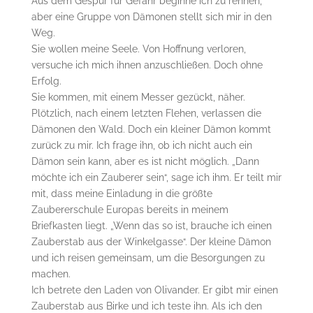
Aus dem Gespür für Gefahr beginne ich zu rennen,
aber eine Gruppe von Dämonen stellt sich mir in den
Weg.
Sie wollen meine Seele. Von Hoffnung verloren,
versuche ich mich ihnen anzuschließen. Doch ohne
Erfolg.
Sie kommen, mit einem Messer gezückt, näher.
Plötzlich, nach einem letzten Flehen, verlassen die
Dämonen den Wald. Doch ein kleiner Dämon kommt
zurück zu mir. Ich frage ihn, ob ich nicht auch ein
Dämon sein kann, aber es ist nicht möglich. „Dann
möchte ich ein Zauberer sein“, sage ich ihm. Er teilt mir
mit, dass meine Einladung in die größte
Zaubererschule Europas bereits in meinem
Briefkasten liegt. „Wenn das so ist, brauche ich einen
Zauberstab aus der Winkelgasse“. Der kleine Dämon
und ich reisen gemeinsam, um die Besorgungen zu
machen.
Ich betrete den Laden von Olivander. Er gibt mir einen
Zauberstab aus Birke und ich teste ihn. Als ich den