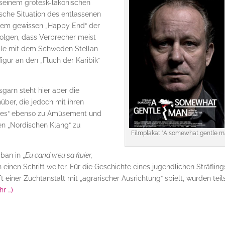
t seinem grotesk-lakonischen
sche Situation des entlassenen
einem gewissen „Happy End“ der
folgen, dass Verbrecher meist
olle mit dem Schweden Stellan
igur an den „Fluch der Karibik“
arn steht hier aber die
über, die jedoch mit ihren
ves“ ebenso zu Amüsement und
den „Nordischen Klang“ zu
Filmplakat "A somewhat gentle m
ban in „
Eu cand vreu sa fluier,
h einen Schritt weiter. Für die Geschichte eines jugendlichen Sträfling
t einer Zuchtanstalt mit „agrarischer Ausrichtung“ spielt, wurden teil
hr …)