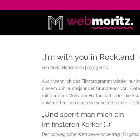
„I’m with you in Rockland“
von
Arvid Hansmann
|
07.03.2010
Auch wenn ich das Filmprogramm wieder nur in
diesem Jubiläumsjahr der Grundtenor von „Gef
mit der dem Motiv der Haftanstalt, oder die Sk
ankämpften, an denen sie scheiterten, die sie 
„Und sperrt man mich ein
Im finsteren Kerker (…)“
Der norwegische Wettbewerbsbeitrag „
En gansk