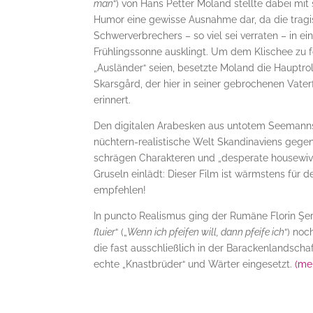
man
“) von Hans Petter Moland stellte dabei mi
Humor eine gewisse Ausnahme dar, da die tragi
Schwerverbrechers – so viel sei verraten – in 
Frühlingssonne ausklingt. Um dem Klischee zu 
„Ausländer“ seien, besetzte Moland die Hauptr
Skarsgård, der hier in seiner gebrochenen Vaterf
erinnert.
Den digitalen Arabesken aus untotem Seemannsg
nüchtern-realistische Welt Skandinaviens gegen
schrägen Charakteren und „desperate housewi
Gruseln einlädt: Dieser Film ist wärmstens für 
empfehlen!
In puncto Realismus ging der Rumäne Florin Şer
fluier
“ („
Wenn ich pfeifen will, dann pfeife ich
“) noc
die fast ausschließlich in der Barackenlandschaf
echte „Knastbrüder“ und Wärter eingesetzt.
(me