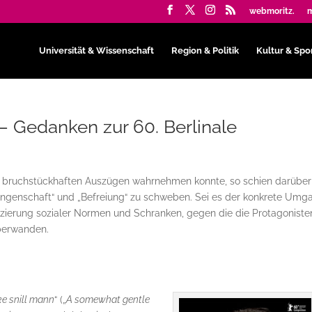
webmoritz.
m
Universität & Wissenschaft
Region & Politik
Kultur & Spo
 – Gedanken zur 60. Berlinale
 bruchstückhaften Auszügen wahrnehmen konnte, so schien darüber
angenschaft“ und „Befreiung“ zu schweben. Sei es der konkrete Umg
izzierung sozialer Normen und Schranken, gegen die die Protagoniste
überwanden.
e snill mann
“ („
A somewhat gentle