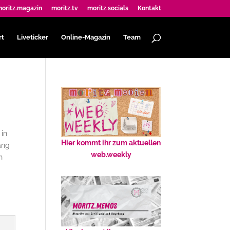
oritz.magazin
moritz.tv
moritz.socials
Kontakt
rt
Liveticker
Online-Magazin
Team
 in
Hier kommt ihr zum aktuellen
ang
web.weekly
n