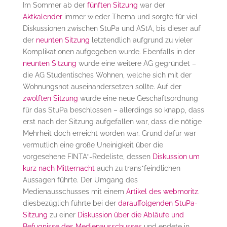
Im Sommer ab der
fünften Sitzung
war der
Aktkalender
immer wieder Thema und sorgte für viel
Diskussionen zwischen StuPa und AStA, bis dieser auf
der
neunten Sitzung
letztendlich aufgrund zu vieler
Komplikationen aufgegeben wurde. Ebenfalls in der
neunten Sitzung
wurde eine weitere AG gegründet –
die AG Studentisches Wohnen, welche sich mit der
Wohnungsnot auseinandersetzen sollte. Auf der
zwölften Sitzung
wurde eine neue Geschäftsordnung
für das StuPa beschlossen – allerdings so knapp, dass
erst nach der Sitzung aufgefallen war, dass die nötige
Mehrheit doch erreicht worden war. Grund dafür war
vermutlich eine große Uneinigkeit über die
vorgesehene FINTA*-Redeliste, dessen
Diskussion um
kurz nach Mitternacht
auch zu trans*feindlichen
Aussagen führte. Der Umgang des
Medienausschusses mit einem
Artikel des webmoritz.
diesbezüglich führte bei der
darauffolgenden StuPa-
Sitzung
zu einer
Diskussion über die Abläufe und
Befugnisse des Medienausschusses
und endete in