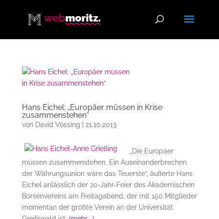
Hans Eichel: „Europäer müssen in Krise
zusammenstehen“
von
David Vössing
|
21.10.2013
„Die Europäer
müssen zusammenstehen. Ein Auseinanderbrechen
der Währungsunion wäre das Teuerste“, äußerte Hans
Eichel anlässlich der 20-Jahr-Feier des Akademischen
Börsenvereins am Freitagabend, der mit 150 Mitglieder
momentan der größte Verein an der Universität
Greifswald ist.
(mehr …)