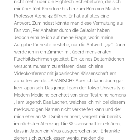
nicht mehr über die Hightech-Schiebetüren, die sich
mir über fünf Korridore bis hin zum Büro von Master
Professor Alpha 42 öffnen. Er hat auf alles eine
Antwort. Zumindest könnte man diese Vermutung als
Fan von „Per Anhalter durch die Galaxis“ haben.
Jedoch erhalte ich auf meine Frage, worin meine
Aufgabe für heute bestehe, nur die Antwort „42“. Dann
werde ich in ein Zimmer mit überdimensionalen
Flachbildschirmen geleitet. Ein kleines Deltamädchen
versucht mühsam zu erklären, dass ich eine
Videokonferenz mit japanischen Wissenschaftlern
abhalten werde. JAPANISCH? Aber ich kann doch gar
kein japanisch. Das junge Team der Tokyo University of
Modern Medicine berichtet von einer Testreihe namens
„I am legend“. Das Lachen, welches ich mir bei diesem
merkwürdigen Namen nicht verkneifen kann und der
mich eher an Will Smith erinnert, vergeht mir bereits
im nächsten Atemzug. Die Wissenschaftler erklären,
dass in Japan ein Virus ausgebrochen sei. Erkrankte
ziehen sich zurück, essen wenig, meiden die