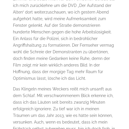
ich mich zurücklehne um die DVD „Der Aufstand der
Alten“ dort weiterzuschauen, wo ich gestern Abend
aufgehört hatte, wird meine Aufmerksamkeit zum
Fenster gelenkt. Auf der Straße demonstrieren
hunderte Menschen gegen die hohe Arbeitslosigkeit.
Ein Anlass für die Polizei, sich in bedrohlicher
Angriffshaltung zu formatieren. Der Fernseher vermag
wohl die Schreie der Demonstranten zu übertönen,
doch finden meine Gedanken keine Ruhe, demn der
Film zeigt mir kein wirklich anderes Bild. In der
Hoffnung, dass der morgige Tag mehr Raum für
Optimismus lässt, lösche ich das Licht.
Das Klingeln meines Weckers reißt mich unsanft aus
dem Schlaf. Mit verschwommenem Blick erkenne ich,
dass ich das Läuten seit bereits zwanzig Minuten
erfolgreich ignoriere. Zu tief war ich in meinen
Träumen um das Jahr 2013, wie es hätte sein können,
versunken. Auch, wenn es bedeutet, dass ich mein
Frühstück selbst zubereiten muss, bin ich doch froh, in