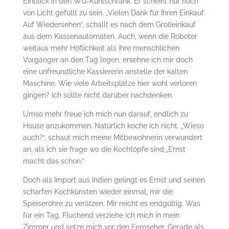
Einblick in den WG-Kühlschrank. Er scheint nur noch
von Licht gefüllt zu sein. „Vielen Dank für Ihren Einkauf.
Auf Wiedersehen“, schallt es nach dem Großeinkauf
aus dem Kassenautomaten. Auch, wenn die Roboter
weitaus mehr Höflichkeit als ihre menschlichen
Vorgänger an den Tag legen, ersehne ich mir doch
eine unfreundliche Kassiererin anstelle der kalten
Maschine. Wie viele Arbeitsplätze hier wohl verloren
gingen? Ich sollte nicht darüber nachdenken.
Umso mehr freue ich mich nun darauf, endlich zu
Hause anzukommen. Natürlich koche ich nicht. „Wieso
auch?“, schaut mich meine Mitbewohnerin verwundert
an, als ich sie frage wo die Kochtöpfe sind,„Ernst
macht das schon.“
Doch als Import aus Indien gelingt es Ernst und seinen
scharfen Kochkünsten wieder einmal, mir die
Speiseröhre zu verätzen. Mir reicht es endgültig. Was
für ein Tag. Fluchend verziehe ich mich in mein
Zimmer und setze mich vor den Fernseher. Gerade als