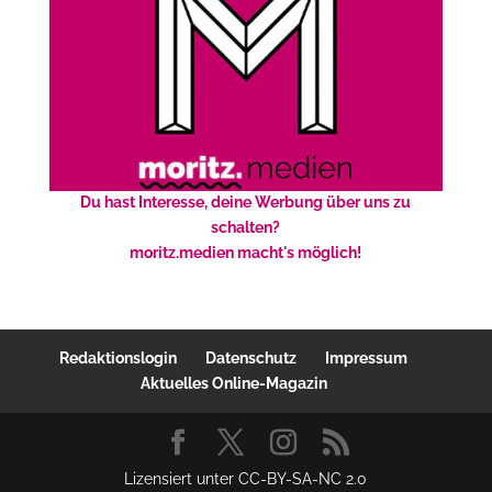
Du hast Interesse, deine Werbung über uns zu
schalten?
moritz.medien macht's möglich!
Redaktionslogin
Datenschutz
Impressum
Aktuelles Online-Magazin
Lizensiert unter CC-BY-SA-NC 2.0