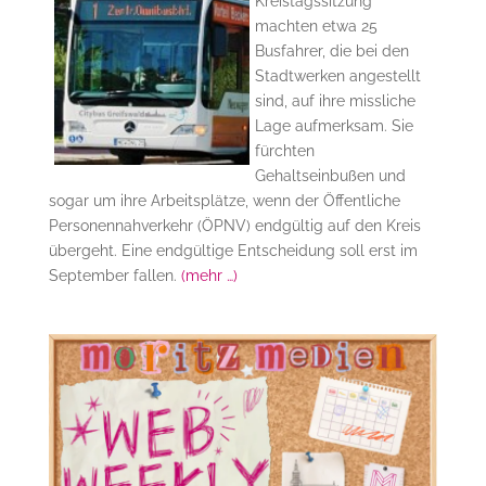
Kreistagssitzung
machten etwa 25
Busfahrer, die bei den
Stadtwerken angestellt
sind, auf ihre missliche
Lage aufmerksam. Sie
fürchten
Gehaltseinbußen und
sogar um ihre Arbeitsplätze, wenn der Öffentliche
Personennahverkehr (ÖPNV) endgültig auf den Kreis
übergeht. Eine endgültige Entscheidung soll erst im
September fallen.
(mehr …)