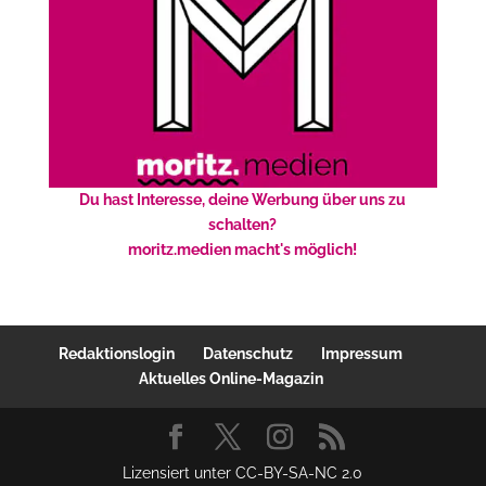
Du hast Interesse, deine Werbung über uns zu
schalten?
moritz.medien macht's möglich!
Redaktionslogin
Datenschutz
Impressum
Aktuelles Online-Magazin
Lizensiert unter CC-BY-SA-NC 2.0