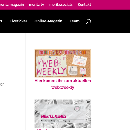
oritz.magazin
moritz.tv
moritz.socials
Kontakt
rt
Liveticker
Online-Magazin
Team
Hier kommt ihr zum aktuellen
or
web.weekly