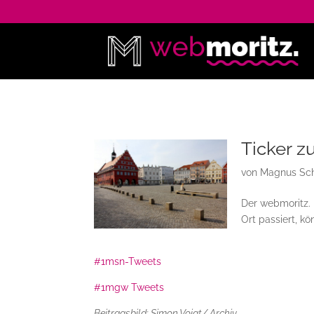
Ticker z
von
Magnus Sch
Der webmoritz. 
Ort passiert, kön
#1msn-Tweets
#1mgw Tweets
Beitragsbild: Simon Voigt/ Archiv