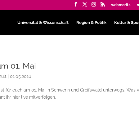
webmoritz.
m
Universität & Wissenschaft
Region & Politik
Kultur & Spo
um 01. Mai
ult
|
01.05.2016
ist für euch am 01. Mai in Schwerin und Greifswald unterwegs. Was v
nt ihr hier live mitverfolgen.