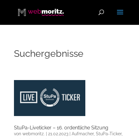
Suchergebnisse
StuPa-Liveticker – 16. ordentliche Sitzung
von
webmoritz.
|
21.02.2023
|
Aufmacher
,
StuPa-Ticker
,