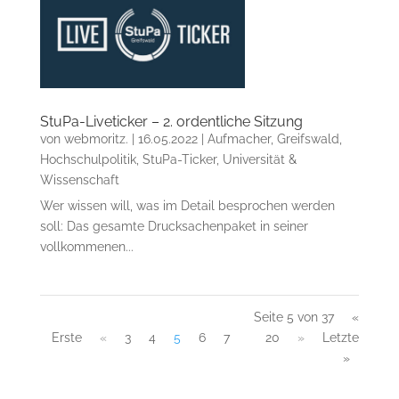
StuPa-Liveticker – 2. ordentliche Sitzung
von
webmoritz.
|
16.05.2022
|
Aufmacher
,
Greifswald
,
Hochschulpolitik
,
StuPa-Ticker
,
Universität &
Wissenschaft
Wer wissen will, was im Detail besprochen werden
soll: Das gesamte Drucksachenpaket in seiner
vollkommenen...
Seite 5 von 37
«
Erste
«
3
4
5
6
7
20
»
Letzte
»